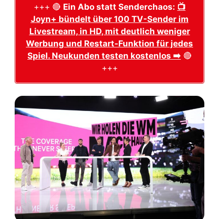
+++ 🔴
Ein Abo statt Senderchaos:
📺
Joyn+ bündelt über 100 TV-Sender im
Livestream, in HD, mit deutlich weniger
Werbung und Restart-Funktion für jedes
Spiel. Neukunden testen kostenlos ➡️
🔴
+++