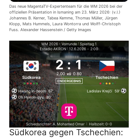
Das neue MagentaTV-Expertenteam für die WM 2026 bei der
offiziellen Präsentation in Ismaning am 23. März 2026: (v.l.)
Johannes B. Kerner, Tabea Kemme, Thomas Müller, Jürgen
Klopp, Mats Hummels, Laura Wontorra und Wolff-Christoph
Fuss. Alexander Hassenstein / Getty Images
WM 2026 - Vorrunde
Spieltag 1
|
Estadio AKRON
12.6.2026
-
2:00
|
2
:
1
2.00
0.80
xG
Südkorea
Tschechien
ENDERGEBNIS
Hwang In-beom
67'
Ladislav Krejčí
59'
Oh Hyeon-gyu
80'
Schiedsrichter: A. Mohamed Omar
Halbzeit: 0-0
|
Südkorea gegen Tschechien: