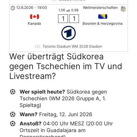
12.6.2026
-
19:00
Weltmeisterschaften
1.06
0.98
xG
1
1
Kanada
Bosnien & Herzegovina
Toronto Stadium WM 2026 Stadion
Wer überträgt Südkorea
gegen Tschechien im TV und
Livestream?
Wer spielt heute?
Südkorea gegen
Tschechien (WM 2026 Gruppe A, 1.
Spieltag)
Wann?
Freitag, 12. Juni 2026
Anstoß?
04:00 Uhr MESZ (20:00 Uhr
Ortszeit in Guadalajara am