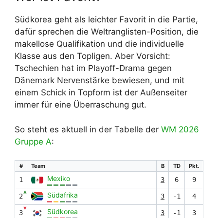
Südkorea geht als leichter Favorit in die Partie,
dafür sprechen die Weltranglisten-Position, die
makellose Qualifikation und die individuelle
Klasse aus den Topligen. Aber Vorsicht:
Tschechien hat im Playoff-Drama gegen
Dänemark Nervenstärke bewiesen, und mit
einem Schick in Topform ist der Außenseiter
immer für eine Überraschung gut.
So steht es aktuell in der Tabelle der
WM 2026
Gruppe A
:
#
Team
B
TD
Pkt.
Mexiko
1
3
6
9
▲
Südafrika
2
3
-1
4
▼
Südkorea
3
3
-1
3