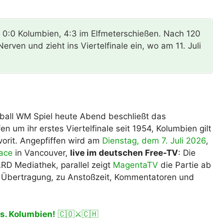
lplan Excel – kostenlos
 automatisch ausfüllen
0:0 Kolumbien, 4:3 im Elfmeterschießen. Nach 120
erven und zieht ins Viertelfinale ein, wo am 11. Juli
ball WM Spiel heute Abend beschließt das
um ihr erstes Viertelfinale seit 1954, Kolumbien gilt
vorit. Angepfiffen wird am
Dienstag, dem 7. Juli 2026
,
ace
in Vancouver,
live im deutschen Free-TV
: Die
RD Mediathek, parallel zeigt
MagentaTV
die Partie ab
ur Übertragung, zu Anstoßzeit, Kommentatoren und
vs. Kolumbien!
🇨🇴⚔️🇨🇭