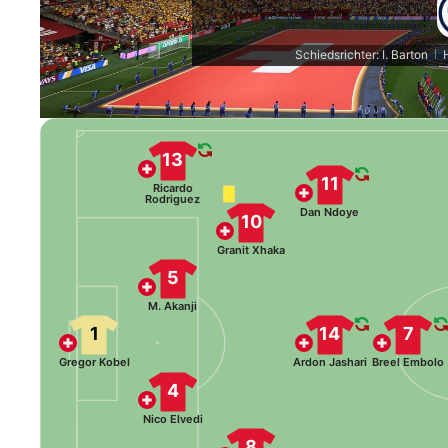
Schiedsrichter: I. Barton
|
13
11
Ricardo
Rodriguez
Dan Ndoye
10
Granit Xhaka
5
M. Akanji
1
14
7
Gregor Kobel
Ardon Jashari
Breel Embolo
4
Nico Elvedi
8