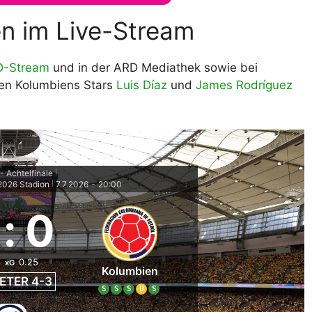
n im Live-Stream
D-Stream
und in der ARD Mediathek sowie bei
en Kolumbiens Stars
Luis Díaz
und
James Rodríguez
 Achtelfinale
|
2026 Stadion
7.7.2026
-
20:00
|
:
0
6
0.25
xG
Kolumbien
ETER 4-3
S
S
S
U
S