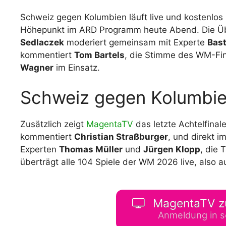
Schweiz gegen Kolumbien läuft live und kostenlos
Höhepunkt im ARD Programm heute Abend. Die Üb
Sedlaczek
moderiert gemeinsam mit Experte
Bast
kommentiert
Tom Bartels
, die Stimme des WM-Fina
Wagner
im Einsatz.
Schweiz gegen Kolumbi
Zusätzlich zeigt
MagentaTV
das letzte Achtelfinal
kommentiert
Christian Straßburger
, und direkt 
Experten
Thomas Müller
und
Jürgen Klopp
, die 
überträgt alle 104 Spiele der WM 2026 live, also au
MagentaTV z
Anmeldung in s