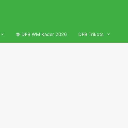
⚽ DFB WM Kader 2026
DFB Trikots
 & Tabelle
Frauenfußball heute
Deutschland Frauen Fußball Nationalmannschaft
 & Tabelle
Deutschland Frauen Länderspiele 2026 – DFB Spielplan
2026
lplan &
Deutschland Frauen Länderspiele 2025 – DFB Spielplan
2025
lplan &
Deutsche Frauen Nationalmannschaft DFB Kader 2025 &
Erfolge
elplan &