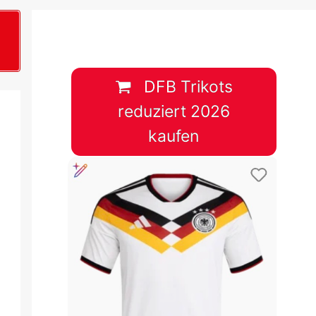
B
plan &
lplan &
DFB Trikots
reduziert 2026
lplan &
kaufen
 & Tabelle
 & Tabelle
 & Tabelle
 & Tabelle