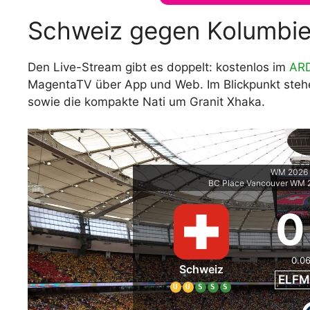
Schweiz gegen Kolumbie
Den Live-Stream gibt es doppelt: kostenlos im
AR
MagentaTV über App und Web. Im Blickpunkt steh
sowie die kompakte Nati um Granit Xhaka.
WM 2026 -
BC Place Vancouver WM 
0
0.0
Schweiz
ELFM
U
U
S
S
S