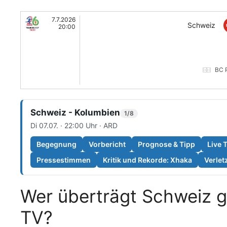
7.7.2026
Schweiz
20:00
BC 
Schweiz - Kolumbien
1/8
Di 07.07. · 22:00 Uhr · ARD
Begegnung
Vorbericht
Prognose & Tipp
Live 
Pressestimmen
Kritik und Rekorde: Xhaka
Verle
Wer überträgt Schweiz 
TV?