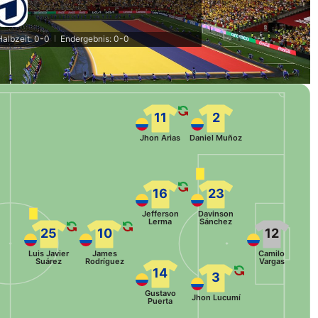
Halbzeit: 0-0
Endergebnis: 0-0
|
11
2
Jhon Arias
Daniel Muñoz
16
23
Jefferson
Davinson
Lerma
Sánchez
25
10
12
Luis Javier
James
Camilo
Suárez
Rodríguez
Vargas
14
3
Gustavo
Jhon Lucumí
Puerta