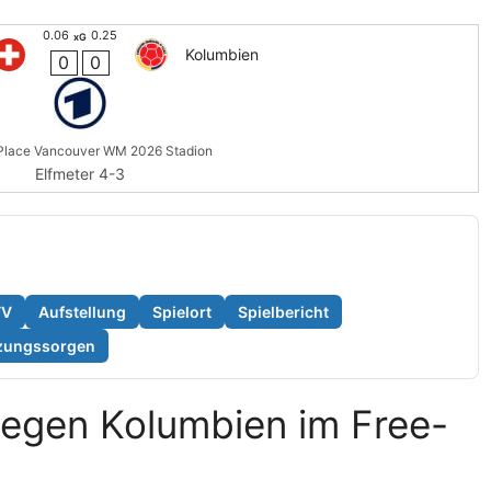
0.06
0.25
xG
Kolumbien
0
0
Place Vancouver WM 2026 Stadion
Elfmeter 4-3
TV
Aufstellung
Spielort
Spielbericht
tzungssorgen
gegen Kolumbien im Free-