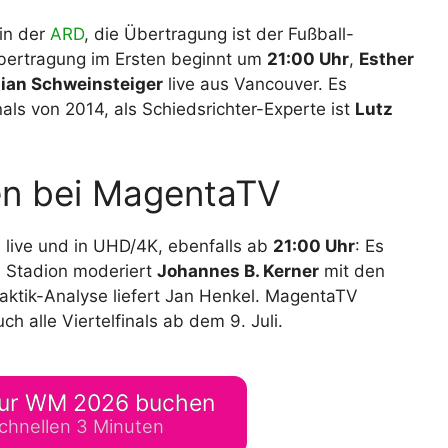
 in der
ARD
, die Übertragung ist der Fußball-
ertragung im Ersten beginnt um
21:00 Uhr
,
Esther
ian Schweinsteiger
live aus Vancouver. Es
ls von 2014, als Schiedsrichter-Experte ist
Lutz
en bei MagentaTV
e live und in UHD/4K, ebenfalls ab
21:00 Uhr
: Es
im Stadion moderiert
Johannes B. Kerner
mit den
Taktik-Analyse liefert Jan Henkel. MagentaTV
ch alle Viertelfinals ab dem 9. Juli.
ur WM 2026 buchen
chnellen 3 Minuten