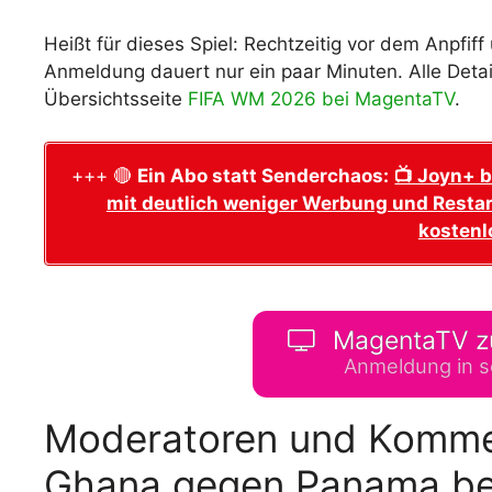
Heißt für dieses Spiel: Rechtzeitig vor dem Anpfif
Anmeldung dauert nur ein paar Minuten. Alle Deta
Übersichtsseite
FIFA WM 2026 bei MagentaTV
.
+++ 🔴
Ein Abo statt Senderchaos:
📺 Joyn+ b
mit deutlich weniger Werbung und Restar
kostenl
MagentaTV z
Anmeldung in s
Moderatoren und Kommen
Ghana gegen Panama be