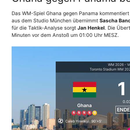
Das WM-Spiel Ghana gegen Panama kommentiert
aus dem Studio München übernimmt
Sascha Ban
für die Taktik-Analyse sorgt
Jan Henkel
. Die Über
Minuten vor dem Anstoß um 01:00 Uhr MESZ.
WM 2026 - V
Toronto Stadium WM 202
1
0.0
Ghana
ENDE
N
N
N
N
U
Caleb Yirenkyi
90'+5'