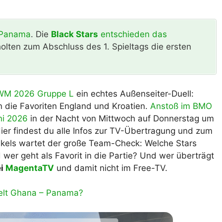
lplan Excel – kostenlos
 automatisch ausfüllen
 Panama
. Die
Black Stars
entschieden das
olten zum Abschluss des 1. Spieltags die ersten
WM 2026 Gruppe L
ein echtes Außenseiter-Duell:
die Favoriten England und Kroatien.
Anstoß im BMO
ni 2026
in der Nacht von Mittwoch auf Donnerstag um
Hier findest du alle Infos zur TV-Übertragung und zum
ikels wartet der große Team-Check: Welche Stars
 wer geht als Favorit in die Partie? Und wer überträgt
ei
MagentaTV
und damit nicht im Free-TV.
ielt Ghana – Panama?