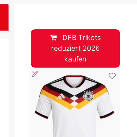
B
plan &
lplan &
DFB Trikots
reduziert 2026
lplan &
kaufen
 & Tabelle
 & Tabelle
 & Tabelle
 & Tabelle