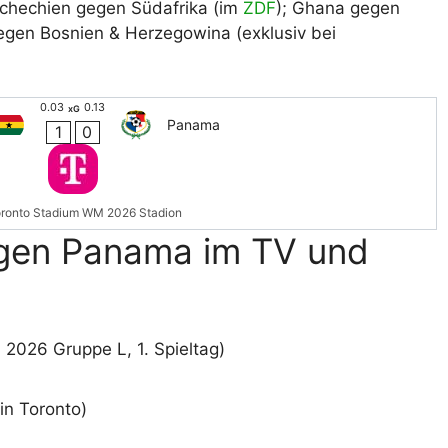
chechien gegen Südafrika (im
ZDF
); Ghana gegen
gen Bosnien & Herzegowina (exklusiv bei
0.03
0.13
xG
Panama
1
0
ronto Stadium WM 2026 Stadion
gen Panama im TV und
26 Gruppe L, 1. Spieltag)
in Toronto)