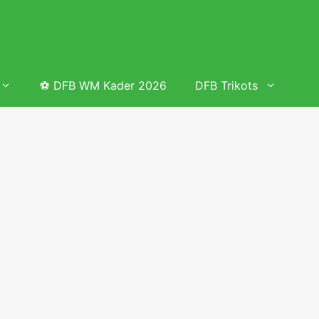
⚽ DFB WM Kader 2026
DFB Trikots
 & Tabelle
Frauenfußball heute
Deutschland Frauen Fußball Nationalmannschaft
 & Tabelle
Deutschland Frauen Länderspiele 2026 – DFB Spielplan
2026
lplan &
Deutschland Frauen Länderspiele 2025 – DFB Spielplan
2025
lplan &
Deutsche Frauen Nationalmannschaft DFB Kader 2025 &
Erfolge
elplan &