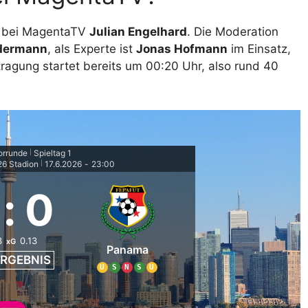
 bei MagentaTV
Julian Engelhard
. Die Moderation
dermann
, als Experte ist
Jonas Hofmann
im Einsatz,
tragung startet bereits um 00:20 Uhr, also rund 40
orrunde
Spieltag 1
|
6 Stadion
17.6.2026
-
23:00
|
:
0
3
0.13
xG
Panama
RGEBNIS
U
S
N
S
U