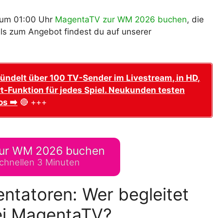
f um 01:00 Uhr
MagentaTV zur WM 2026 buchen
, die
ils zum Angebot findest du auf unserer
ündelt über 100 TV-Sender im Livestream, in HD,
t-Funktion für jedes Spiel. Neukunden testen
os ➡️
🔴 +++
ur WM 2026 buchen
chnellen 3 Minuten
tatoren: Wer begleitet
i MagentaTV?