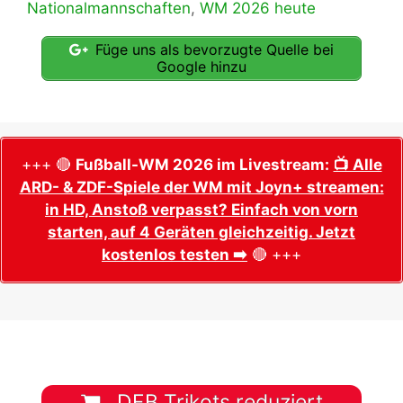
Nationalmannschaften
,
WM 2026 heute
Füge uns als bevorzugte Quelle bei
Google hinzu
+++ 🔴
Fußball-WM 2026 im Livestream:
📺 Alle
ARD- & ZDF-Spiele der WM mit Joyn+ streamen:
in HD, Anstoß verpasst? Einfach von vorn
starten, auf 4 Geräten gleichzeitig. Jetzt
kostenlos testen ➡️
🔴 +++
DFB Trikots reduziert