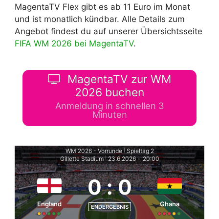
MagentaTV Flex gibt es ab 11 Euro im Monat
und ist monatlich kündbar. Alle Details zum
Angebot findest du auf unserer Übersichtsseite
FIFA WM 2026 bei MagentaTV
.
MagentaTV zur WM
2026 buchen
Anmeldung in schnellen 3
Minuten
WM 2026 - Vorrunde
Spieltag 2
|
Gillette Stadium
23.6.2026
-
20:00
|
0
:
0
England
Ghana
ENDERGEBNIS