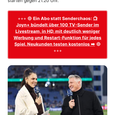
starten gegen 21.20 Uhr.
+++ 🔴
Ein Abo statt Senderchaos:
📺
Joyn+ bündelt über 100 TV-Sender im
Livestream, in HD, mit deutlich weniger
Werbung und Restart-Funktion für jedes
Spiel. Neukunden testen kostenlos ➡️
🔴
+++