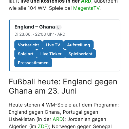
läuft
live und kostenlos in der
ARD
, außerdem
wie alle 104 WM-Spiele bei
MagentaTV
.
England – Ghana
L
Di 23.06. · 22:00 Uhr · ARD
Vorbericht
Live TV
Aufstellung
Spielort
Live Ticker
Spielbericht
Pressestimmen
Fußball heute: England gegen
Ghana am 23. Juni
Heute stehen 4 WM-Spiele auf dem Programm:
England gegen Ghana, Portugal gegen
Usbekistan (in der
ARD
); Jordanien gegen
Algerien (im
ZDF
); Norwegen gegen Senegal