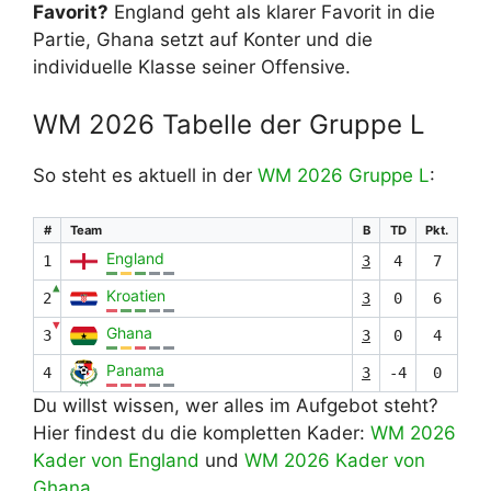
Favorit?
England geht als klarer Favorit in die
Partie, Ghana setzt auf Konter und die
individuelle Klasse seiner Offensive.
WM 2026 Tabelle der Gruppe L
So steht es aktuell in der
WM 2026 Gruppe L
:
#
Team
B
TD
Pkt.
England
1
3
4
7
▲
Kroatien
2
3
0
6
▼
Ghana
3
3
0
4
Panama
4
3
-4
0
Du willst wissen, wer alles im Aufgebot steht?
Hier findest du die kompletten Kader:
WM 2026
Kader von England
und
WM 2026 Kader von
Ghana
.