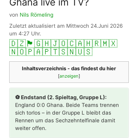
Ghana live im TV?
von
Nils Römeling
Zuletzt aktualisiert am Mittwoch 24.Juni 2026
um 4:27 Uhr.
🇩🇿
🏴󠁧󠁢󠁥󠁮󠁧󠁿
🇬🇭
🇯🇴
🇨🇦
🇭🇷
🇲🇽
🇳🇴
🇵🇦
🇵🇹
🇸🇳
🇺🇸
Inhaltsverzeichnis - das findest du hier
[
anzeigen
]
⚽ Endstand (2. Spieltag, Gruppe L):
England 0:0 Ghana. Beide Teams trennen
sich torlos – in der Gruppe L bleibt das
Rennen um das Sechzehntelfinale damit
weiter offen.