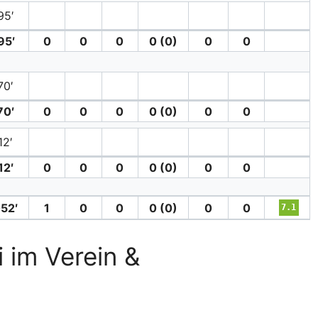
95′
95′
0
0
0
0 (0)
0
0
70′
70′
0
0
0
0 (0)
0
0
12′
12′
0
0
0
0 (0)
0
0
52′
1
0
0
0 (0)
0
0
7.1
i im Verein &