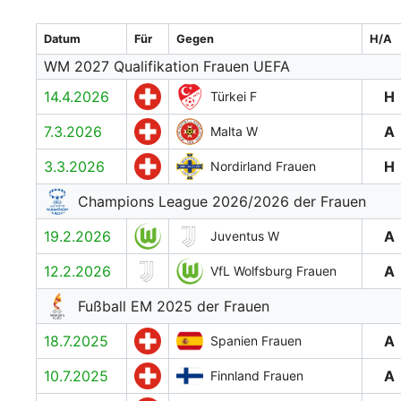
Datum
Für
Gegen
H/A
WM 2027 Qualifikation Frauen UEFA
14.4.2026
H
Türkei F
7.3.2026
A
Malta W
3.3.2026
H
Nordirland Frauen
Champions League 2026/2026 der Frauen
19.2.2026
A
Juventus W
12.2.2026
A
VfL Wolfsburg Frauen
Fußball EM 2025 der Frauen
18.7.2025
A
Spanien Frauen
10.7.2025
A
Finnland Frauen