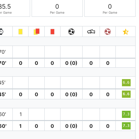
85.5
0
0
er Game
Per Game
Per Game
70′
70′
0
0
0
0 (0)
0
0
45′
6.6
45′
0
0
0
0 (0)
0
0
6.6
60′
1
7.3
60′
1
0
0
0 (0)
0
0
7.3