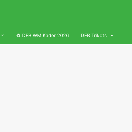
⚽ DFB WM Kader 2026
DFB Trikots
 & Tabelle
Frauenfußball heute
Deutschland Frauen Fußball Nationalmannschaft
 & Tabelle
Deutschland Frauen Länderspiele 2026 – DFB Spielplan
2026
lplan &
Deutschland Frauen Länderspiele 2025 – DFB Spielplan
2025
lplan &
Deutsche Frauen Nationalmannschaft DFB Kader 2025 &
Erfolge
elplan &