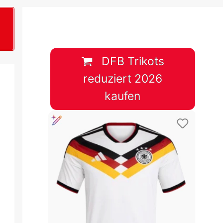
B
plan &
lplan &
DFB Trikots
reduziert 2026
lplan &
kaufen
 & Tabelle
 & Tabelle
 & Tabelle
 & Tabelle