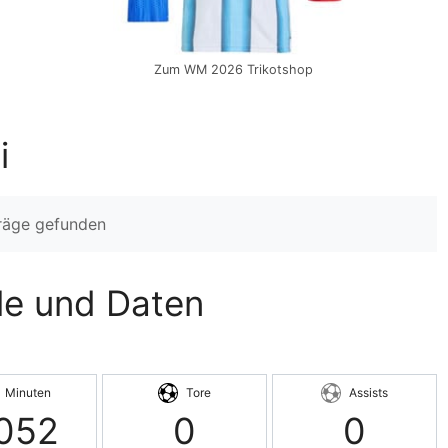
Zum WM 2026 Trikotshop
i
träge gefunden
ele und Daten
Minuten
Tore
Assists
052
0
0