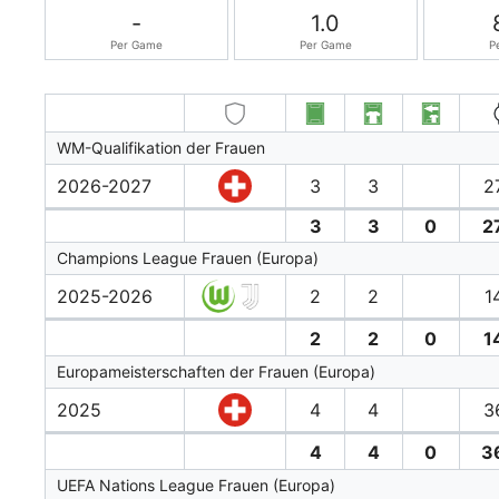
-
1.0
Per Game
Per Game
P
WM-Qualifikation der Frauen
2026-2027
3
3
2
3
3
0
2
Champions League Frauen (Europa)
2025-2026
2
2
1
2
2
0
1
Europameisterschaften der Frauen (Europa)
2025
4
4
3
4
4
0
3
UEFA Nations League Frauen (Europa)