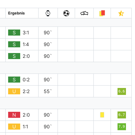
Ergebnis
S
3:1
90`
S
1:4
90`
S
2:0
90`
S
0:2
90`
U
2:2
55`
6.6
N
2:0
90`
6.7
U
1:1
90`
7.9