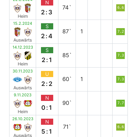
N
74`
6.6
2:3
Heim
15.2.2024
S
87`
1
7.2
2:4
Auswärts
14.12.2023
S
85`
7.3
2:1
Heim
30.11.2023
U
60`
1
7.3
2:2
Auswärts
9.11.2023
N
90`
7.7
0:1
Heim
26.10.2023
N
71`
6.6
5:1
Auswärts