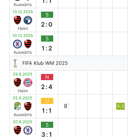
1:1
Auswärts
13.12.2025
S
2:0
Heim
10.12.2025
S
1:2
Auswärts
FIFA Klub WM 2025
29.6.2025
N
2:4
Heim
25.6.2025
U
8`
6.3
1:1
Auswärts
20.6.2025
S
3:1