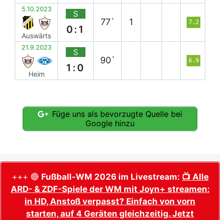
5.10.2023
S
77`
1
7.2
0:1
Auswärts
21.9.2023
S
90`
6.9
1:0
Heim
Füge uns als bevorzugte Quelle bei
Google hinzu
+++ 🔴
Fußball-WM 2026 im Livestream:
📺 Alle
ARD- & ZDF-Spiele der WM mit Joyn+ streamen:
in HD, Anstoß verpasst? Einfach von vorn
starten, auf 4 Geräten gleichzeitig. Jetzt