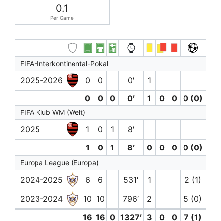
0.1
Per Game
FIFA-Interkontinental-Pokal
2025-2026
0
0
0′
1
0
0
0
0′
1
0
0
0 (0)
0
FIFA Klub WM (Welt)
2025
1
0
1
8′
1
0
1
8′
0
0
0
0 (0)
0
Europa League (Europa)
2024-2025
6
6
531′
1
2 (1)
2023-2024
10
10
796′
2
5 (0)
1
16
16
0
1327′
3
0
0
7 (1)
1