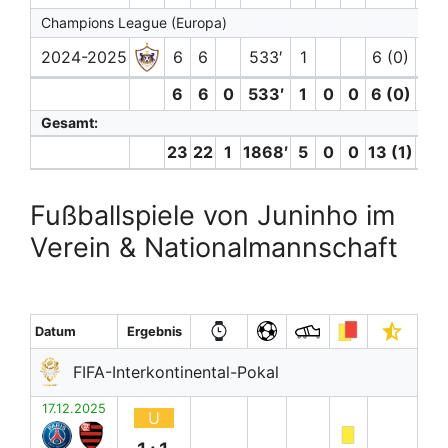
Champions League (Europa)
2024-2025
6
6
533′
1
6 (0)
1
6
6
0
533′
1
0
0
6 (0)
1
Gesamt:
23
22
1
1868′
5
0
0
13 (1)
2
Fußballspiele von Juninho im
Verein & Nationalmannschaft
Datum
Ergebnis
FIFA-Interkontinental-Pokal
17.12.2025
U