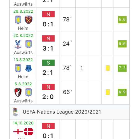
Auswärts
28.8.2022
N
78`
6.6
0:1
Heim
20.8.2022
N
24`
6.6
3:1
Auswärts
13.8.2022
S
78`
1
7.2
2:1
Heim
6.8.2022
N
66`
6.9
2:0
Auswärts
UEFA Nations League 2020/2021
14.10.2020
N
0:1