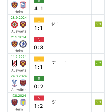
S
4:1
Heim
28.9.2024
U
14`
6.3
1:1
Auswärts
21.9.2024
N
0:3
Heim
14.9.2024
U
7`
1
7.2
1:1
Auswärts
24.8.2024
S
0:2
Auswärts
17.8.2024
N
5`
6.3
1:2
Heim