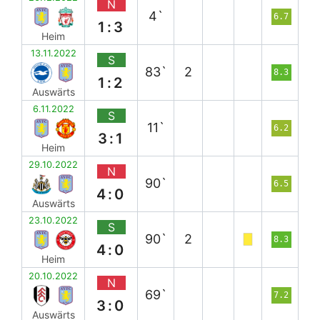
N
4`
6.7
1:3
Heim
13.11.2022
S
83`
2
8.3
1:2
Auswärts
6.11.2022
S
11`
6.2
3:1
Heim
29.10.2022
N
90`
6.5
4:0
Auswärts
23.10.2022
S
90`
2
8.3
4:0
Heim
20.10.2022
N
69`
7.2
3:0
Auswärts