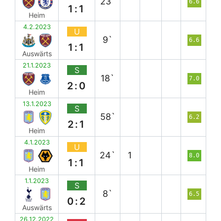
23`
6.6
1:1
Heim
4.2.2023
U
9`
6.6
1:1
Auswärts
21.1.2023
S
18`
7.0
2:0
Heim
13.1.2023
S
58`
6.2
2:1
Heim
4.1.2023
U
24`
1
8.0
1:1
Heim
1.1.2023
S
8`
6.5
0:2
Auswärts
26.12.2022