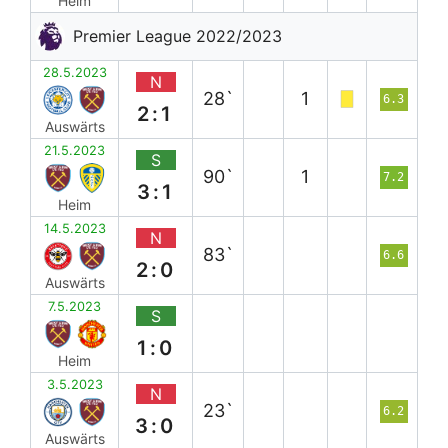
Heim
Premier League 2022/2023
28.5.2023
N
28`
1
6.3
2:1
Auswärts
21.5.2023
S
90`
1
7.2
3:1
Heim
14.5.2023
N
83`
6.6
2:0
Auswärts
7.5.2023
S
1:0
Heim
3.5.2023
N
23`
6.2
3:0
Auswärts