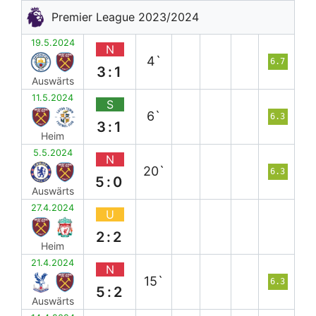
Premier League 2023/2024
19.5.2024
N
4`
6.7
3:1
Auswärts
11.5.2024
S
6`
6.3
3:1
Heim
5.5.2024
N
20`
6.3
5:0
Auswärts
27.4.2024
U
2:2
Heim
21.4.2024
N
15`
6.3
5:2
Auswärts