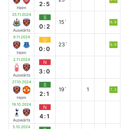
2:5
Heim
25.11.2024
S
15`
6.9
0:2
Auswärts
9.11.2024
U
23`
6.9
0:0
Heim
2.11.2024
N
3:0
Auswärts
27.10.2024
S
19`
1
7.3
2:1
Heim
19.10.2024
N
4:1
Auswärts
5.10.2024