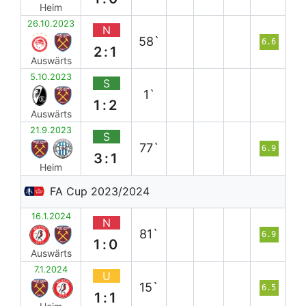
Heim
26.10.2023
N
58`
6.6
2:1
Auswärts
5.10.2023
S
1`
1:2
Auswärts
21.9.2023
S
77`
6.9
3:1
Heim
FA Cup 2023/2024
16.1.2024
N
81`
6.9
1:0
Auswärts
7.1.2024
U
15`
6.5
1:1