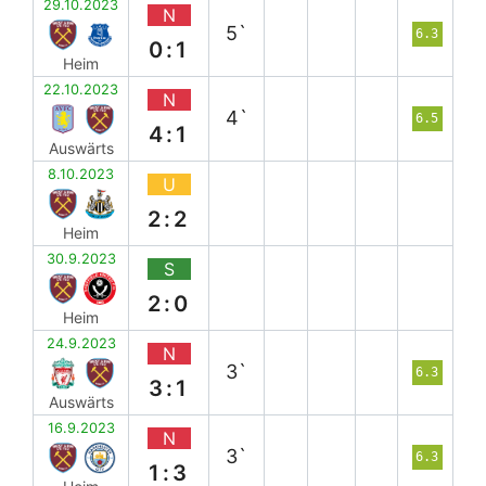
29.10.2023
N
5`
6.3
0:1
Heim
22.10.2023
N
4`
6.5
4:1
Auswärts
8.10.2023
U
2:2
Heim
30.9.2023
S
2:0
Heim
24.9.2023
N
3`
6.3
3:1
Auswärts
16.9.2023
N
3`
6.3
1:3