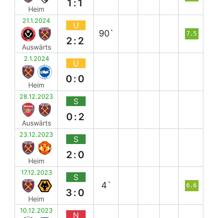
1:1
Heim
21.1.2024
U
90`
7.5
2:2
Auswärts
2.1.2024
U
0:0
Heim
28.12.2023
S
0:2
Auswärts
23.12.2023
S
2:0
Heim
17.12.2023
S
4`
6.6
3:0
Heim
10.12.2023
N