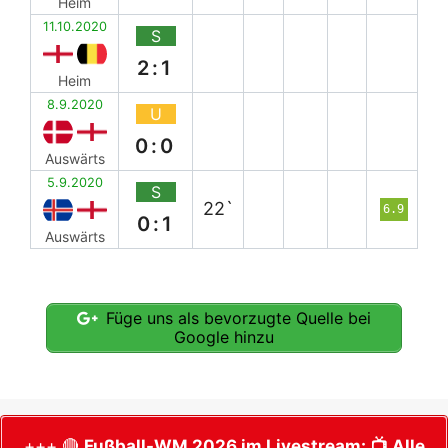
Heim
11.10.2020
S
2:1
Heim
8.9.2020
U
0:0
Auswärts
5.9.2020
S
22`
6.9
0:1
Auswärts
Füge uns als bevorzugte Quelle bei
Google hinzu
+++ 🔴
Fußball-WM 2026 im Livestream:
📺 Alle