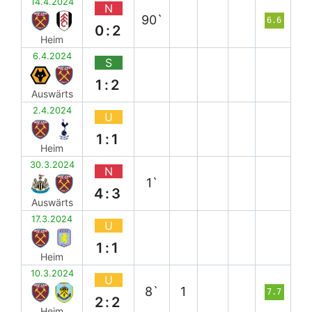
14.4.2024
N
90`
6.6
0:2
Heim
6.4.2024
S
1:2
Auswärts
2.4.2024
U
1:1
Heim
30.3.2024
N
1`
4:3
Auswärts
17.3.2024
U
1:1
Heim
10.3.2024
U
8`
1
7.7
2:2
Heim