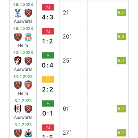
29.4.2023
N
21`
6.5
4:3
Auswärts
26.4.2023
N
20`
6.3
1:2
Heim
23.4.2023
S
25`
6.7
0:4
Auswärts
16.4.2023
U
2:2
Heim
8.4.2023
S
61`
6.2
0:1
Auswärts
5.4.2023
N
27`
6.2
1:5