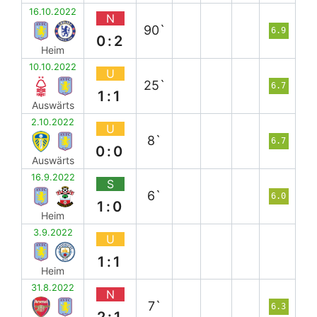
16.10.2022
N
90`
6.9
0:2
Heim
10.10.2022
U
25`
6.7
1:1
Auswärts
2.10.2022
U
8`
6.7
0:0
Auswärts
16.9.2022
S
6`
6.0
1:0
Heim
3.9.2022
U
1:1
Heim
31.8.2022
N
7`
6.3
2:1