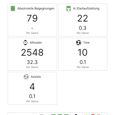
Absolvierte Begegnungen
In Startaufstellung
79
22
-
0.3
Per Game
Per Game
Minuten
Tore
2548
10
32.3
0.1
Per Game
Per Game
Assists
4
0.1
Per Game