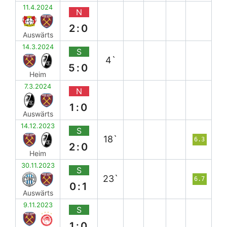
11.4.2024
N
2:0
Auswärts
14.3.2024
S
4`
5:0
Heim
7.3.2024
N
1:0
Auswärts
14.12.2023
S
18`
6.3
2:0
Heim
30.11.2023
S
23`
6.7
0:1
Auswärts
9.11.2023
S
1:0