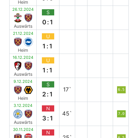
Heim
26.12.2024
S
0:1
Auswärts
21.12.2024
U
1:1
Heim
16.12.2024
U
1:1
Auswärts
9.12.2024
S
17`
6.5
2:1
Heim
3.12.2024
N
45`
7.0
3:1
Auswärts
30.11.2024
N
25`
6.5