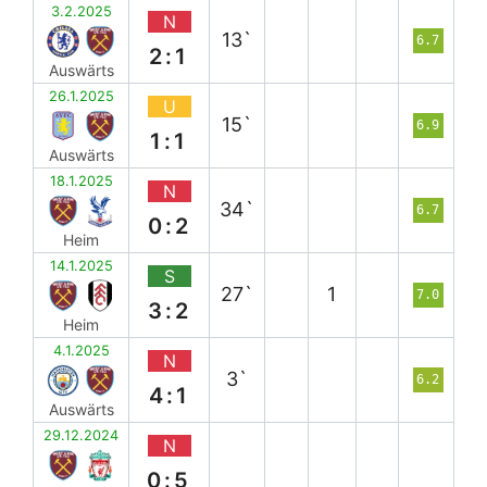
3.2.2025
N
13`
6.7
2:1
Auswärts
26.1.2025
U
15`
6.9
1:1
Auswärts
18.1.2025
N
34`
6.7
0:2
Heim
14.1.2025
S
27`
1
7.0
3:2
Heim
4.1.2025
N
3`
6.2
4:1
Auswärts
29.12.2024
N
0:5