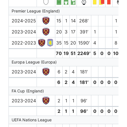
Premier League (England)
2024-2025
15
1
14
268′
1 (0)
2023-2024
20
3
17
391′
1
1 (0)
2022-2023
35
15
20
1590′
4
8 (2)
70
19
51
2249′
5
0
0
10 (2)
Europa League (Europa)
2023-2024
6
2
4
181′
6
2
4
181′
0
0
0
0 (0)
FA Cup (England)
2023-2024
2
1
1
96′
2
1
1
96′
0
0
0
0 (0)
UEFA Nations League