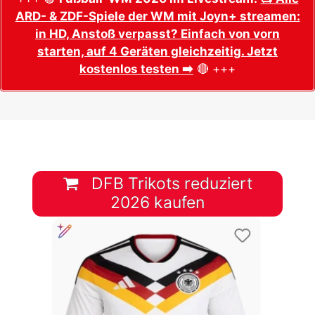
ARD- & ZDF-Spiele der WM mit Joyn+ streamen:
in HD, Anstoß verpasst? Einfach von vorn
starten, auf 4 Geräten gleichzeitig. Jetzt
kostenlos testen ➡️
🔴 +++
DFB Trikots reduziert
2026 kaufen