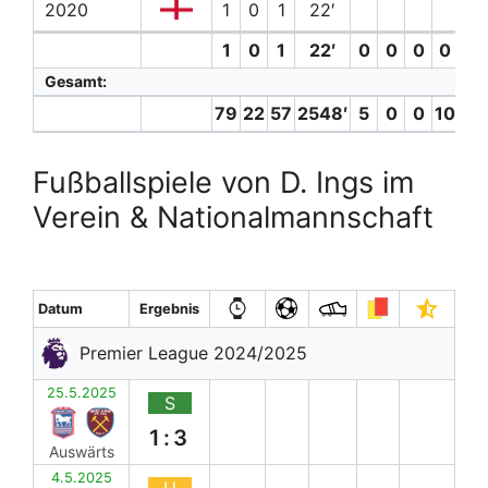
2020
1
0
1
22′
1
0
1
22′
0
0
0
0 (0)
Gesamt:
79
22
57
2548′
5
0
0
10 (2)
Fußballspiele von D. Ings im
Verein & Nationalmannschaft
Datum
Ergebnis
Premier League 2024/2025
25.5.2025
S
1:3
Auswärts
4.5.2025
U