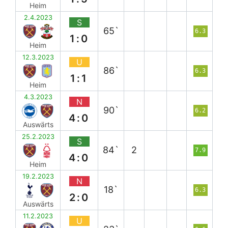
Heim
2.4.2023
S
65`
6.3
1:0
Heim
12.3.2023
U
86`
6.3
1:1
Heim
4.3.2023
N
90`
6.2
4:0
Auswärts
25.2.2023
S
84`
2
7.9
4:0
Heim
19.2.2023
N
18`
6.3
2:0
Auswärts
11.2.2023
U