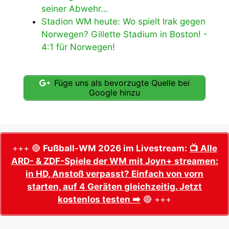
seiner Abwehr…
Stadion WM heute: Wo spielt Irak gegen
Norwegen? Gillette Stadium in Boston! -
4:1 für Norwegen!
Füge uns als bevorzugte Quelle bei
Google hinzu
+++ 🔴
Fußball-WM 2026 im Livestream:
📺 Alle
ARD- & ZDF-Spiele der WM mit Joyn+ streamen:
in HD, Anstoß verpasst? Einfach von vorn
starten, auf 4 Geräten gleichzeitig. Jetzt
kostenlos testen ➡️
🔴 +++