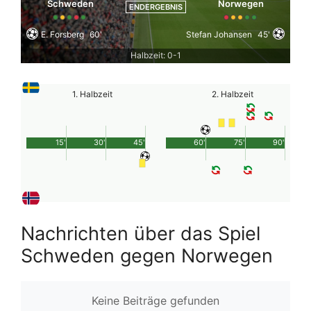
Schweden
Norwegen
ENDERGEBNIS
E. Forsberg
60'
Stefan Johansen
45'
Halbzeit: 0-1
1. Halbzeit
2. Halbzeit
15'
30'
45'
60'
75'
90'
Nachrichten über das Spiel
Schweden gegen Norwegen
Keine Beiträge gefunden