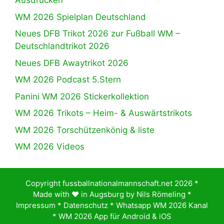
Ausdrucken
WM 2026 Spielplan Deutschland
Neues DFB Trikot 2026 zur Fußball WM –
Deutschlandtrikot 2026
Neues DFB Awaytrikot 2026
WM 2026 Podcast 5.Stern
Panini WM 2026 Stickerkollektion
WM 2026 Trikots – Heim- & Auswärtstrikots
WM 2026 Torschützenkönig & liste
WM 2026 Videos
Copyright fussballnationalmannschaft.net 2026 *
Made with ♥️ in Augsburg by
Nils Römeling
*
Impressum
*
Datenschutz
*
Whatsapp WM 2026 Kanal
*
WM 2026 App für Android & iOS