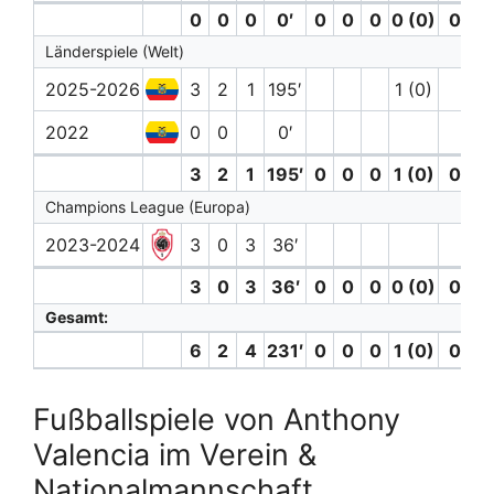
0
0
0
0′
0
0
0
0 (0)
0
0
Länderspiele (Welt)
2025-2026
3
2
1
195′
1 (0)
2022
0
0
0′
3
2
1
195′
0
0
0
1 (0)
0
0
Champions League (Europa)
2023-2024
3
0
3
36′
3
0
3
36′
0
0
0
0 (0)
0
0
Gesamt:
6
2
4
231′
0
0
0
1 (0)
0
0
Fußballspiele von Anthony
Valencia im Verein &
Nationalmannschaft