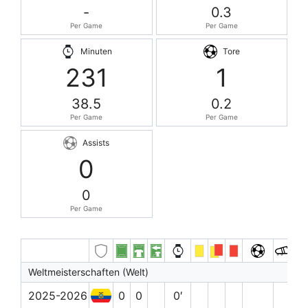
-
0.3
Per Game
Per Game
Minuten
Tore
231
1
38.5
0.2
Per Game
Per Game
Assists
0
0
Per Game
Weltmeisterschaften (Welt)
2025-2026
0
0
0′