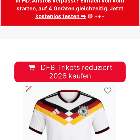
in HD, Anstoß verpasst? Einfach von vorn
starten, auf 4 Geräten gleichzeitig. Jetzt
kostenlos testen ➡️
🔴 +++
DFB Trikots reduziert
2026 kaufen