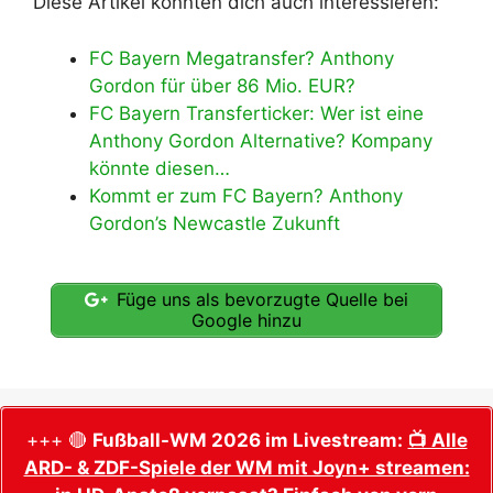
Diese Artikel könnten dich auch interessieren:
FC Bayern Megatransfer? Anthony
Gordon für über 86 Mio. EUR?
FC Bayern Transferticker: Wer ist eine
Anthony Gordon Alternative? Kompany
könnte diesen…
Kommt er zum FC Bayern? Anthony
Gordon’s Newcastle Zukunft
Füge uns als bevorzugte Quelle bei
Google hinzu
+++ 🔴
Fußball-WM 2026 im Livestream:
📺 Alle
ARD- & ZDF-Spiele der WM mit Joyn+ streamen: