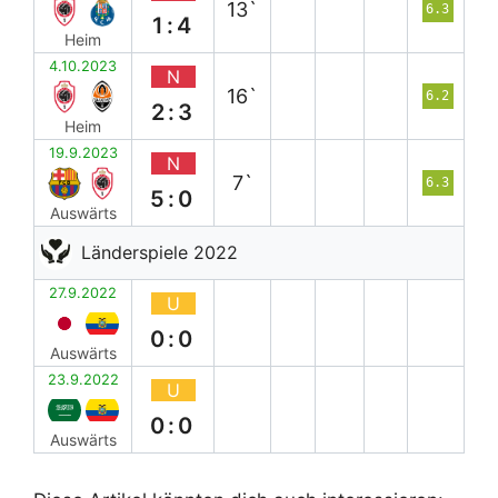
13`
6.3
1:4
Heim
4.10.2023
N
16`
6.2
2:3
Heim
19.9.2023
N
7`
6.3
5:0
Auswärts
Länderspiele 2022
27.9.2022
U
0:0
Auswärts
23.9.2022
U
0:0
Auswärts