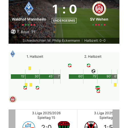
1
:
0
Waldhof Mannheim
SV Wehen
ENDERGEBNIS
T. Boyd
71'
Schiedsrichter: M. Philip Eckermann
Halbzeit: 0-0
|
1. Halbzeit
2. Halbzeit
15'
30'
45'
7'
60'
75'
90'
6'
3.Liga 2025/2026
3.Liga 2025/2026
Spieltag 15
Spieltag 15
1
:
5
0
:
2