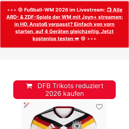
+++ 🔴
Fußball-WM 2026 im Livestream:
📺 Alle
ARD- & ZDF-Spiele der WM mit Joyn+ streamen:
in HD, Anstoß verpasst? Einfach von vorn
starten, auf 4 Geräten gleichzeitig. Jetzt
kostenlos testen ➡️
🔴 +++
DFB Trikots reduziert
2026 kaufen