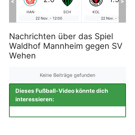
<
>
SCH
KOL
VER
ALE
RE
22 Nov.
-
12:00
22 Nov.
-
12:00
Nachrichten über das Spiel
Waldhof Mannheim gegen SV
Wehen
Keine Beiträge gefunden
Dieses Fußball-Video könnte dich
interessieren: