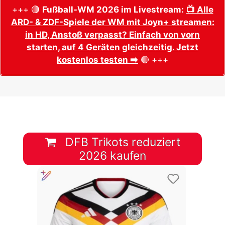
+++ 🔴
Fußball-WM 2026 im Livestream:
📺 Alle
ARD- & ZDF-Spiele der WM mit Joyn+ streamen:
in HD, Anstoß verpasst? Einfach von vorn
starten, auf 4 Geräten gleichzeitig. Jetzt
kostenlos testen ➡️
🔴 +++
DFB Trikots reduziert
2026 kaufen