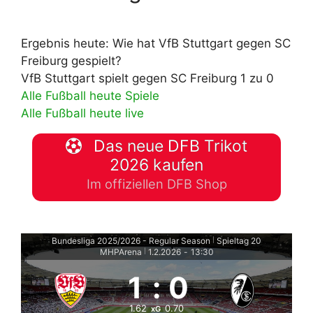
Ergebnis heute: Wie hat VfB Stuttgart gegen SC
Freiburg gespielt?
VfB Stuttgart spielt gegen SC Freiburg 1 zu 0
Alle Fußball heute Spiele
Alle Fußball heute live
Das neue DFB Trikot
2026 kaufen
Im offiziellen DFB Shop
Bundesliga 2025/2026 - Regular Season
Spieltag 20
|
MHPArena
1.2.2026
-
13:30
|
1
:
0
1.62
0.70
xG