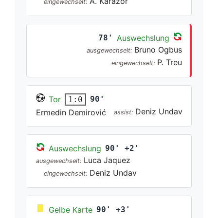
A. Karazor
eingewechselt:
78'
Auswechslung
Bruno Ogbus
ausgewechselt:
P. Treu
eingewechselt:
Tor
90'
1:0
Deniz Undav
Ermedin Demirović
assist:
Auswechslung
90' +2'
Luca Jaquez
ausgewechselt:
Deniz Undav
eingewechselt:
Gelbe Karte
90' +3'