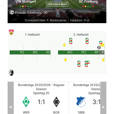
VfB Stuttgart
SC Freiburg
ENDERGEBNIS
Ermedin Demirović
90'
Schiedsrichter: F. Badstubner
Halbzeit: 0-0
|
1. Halbzeit
2. Halbzeit
15'
30'
45'
60'
75'
90'
6'
egular
Bundesliga 2025/2026 - Regular
Bundesliga 2025/2026 - Reg
Season
Season
Spieltag 20
Spieltag 20
3
:
1
1
:
3
<
>
BOR
1899
UNION
FRA
BA