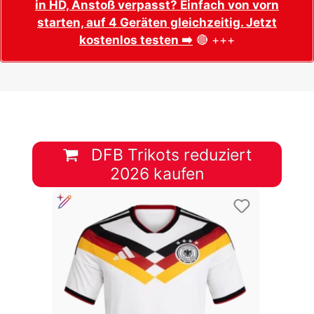
in HD, Anstoß verpasst? Einfach von vorn
starten, auf 4 Geräten gleichzeitig. Jetzt
kostenlos testen ➡️
🔴 +++
DFB Trikots reduziert
2026 kaufen