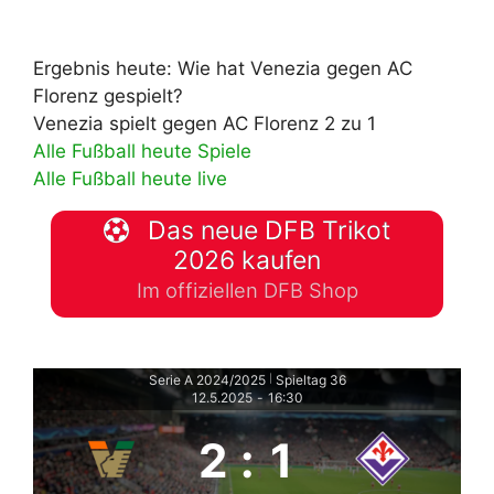
Ergebnis heute: Wie hat Venezia gegen AC
Florenz gespielt?
Venezia spielt gegen AC Florenz 2 zu 1
Alle Fußball heute Spiele
Alle Fußball heute live
Das neue DFB Trikot
2026 kaufen
Im offiziellen DFB Shop
Serie A 2024/2025
Spieltag 36
|
12.5.2025
-
16:30
2
:
1