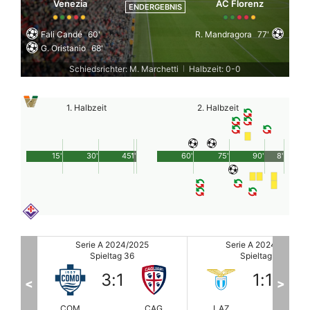
Venezia
AC Florenz
ENDERGEBNIS
Fali Candé
60'
R. Mandragora
77'
G. Oristanio
68'
Schiedsrichter: M. Marchetti
Halbzeit: 0-0
|
1. Halbzeit
2. Halbzeit
15'
30'
45'
1'
60'
75'
90'
8'
Serie A 2024/2025
Serie A 2024/2025
Spieltag 36
Spieltag 36
1
:
1
2
:
1
<
>
CAG
LAZ
JUV
EMP
PA