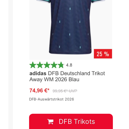
Serie A 2023/2024
Serie A 2023/2024
Spieltag 16
Spieltag 16
1
:
0
2
:
2
DFB-Auswärtstrikot 2026
N
FLO
VER
UDI
SAS
17 Dez.
-
13:00
17 Dez.
-
13:00
DFB Trikots