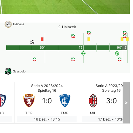
Udinese
2. Halbzeit
60'
75'
90'
2'
Sassuolo
Serie A 2023/2024
Serie A 2023/2024
Spieltag 16
Spieltag 16
1
:
0
3
:
0
>
AG
TOR
EMP
MIL
MO
16 Dez.
-
18:45
17 Dez.
-
10:30