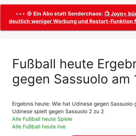
WM 2026 Sech
Termine, Ans
Wer wird Fußball-Weltmeister 2026?
+++ 🔴
Ein Abo statt Senderchaos:
📺 Joyn+ bü
deutlich weniger Werbung und Restart-Funktion f
WM 2026 Acht
Alle WM 2026 Trainer
Termine, Ans
Panini WM 2026 Sticker
WM 2026 Vier
Spielorte, T
Panini WM 2026 Stickerkollektion
WM 2026 Halb
Alle Fußball Weltmeister
Fußball heute Ergebn
Anstoßzeiten
Adidas Trionda: offizielle WM 2026
gegen Sassuolo am 
WM 2026 Spie
Spielball
Spielort Mia
Alle Nationalspieler der FIFA Fußball WM
WM 2026 Fina
2026
Weltmeister, 
Ergebnis heute: Wie hat Udinese gegen Sassuolo g
WM 2026 Qualifikation in Europa: Tabelle
Fußball WM 
& Spielplan
Udinese spielt gegen Sassuolo 2 zu 2
Ausfüllen &
Alle Fußball heute Spiele
Alle Fußball heute live
Fußball WM 20
PDF zum Dow