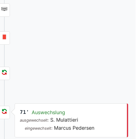
71'
Auswechslung
S. Mulattieri
ausgewechselt:
Marcus Pedersen
eingewechselt: