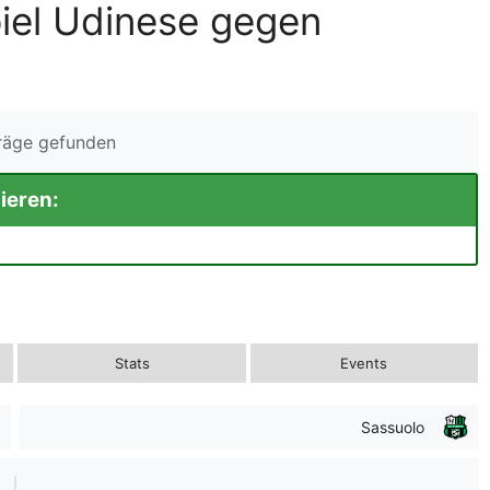
iel Udinese gegen
träge gefunden
ieren:
Stats
Events
Sassuolo