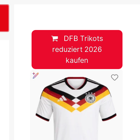
B
plan &
lplan &
DFB Trikots
reduziert 2026
lplan &
kaufen
 & Tabelle
 & Tabelle
 & Tabelle
 & Tabelle