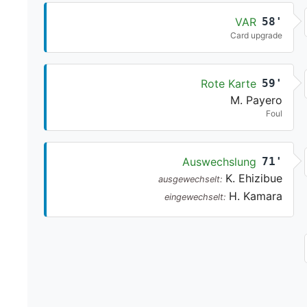
VAR
58'
Card upgrade
Rote Karte
59'
M. Payero
Foul
Auswechslung
71'
K. Ehizibue
ausgewechselt:
H. Kamara
eingewechselt: