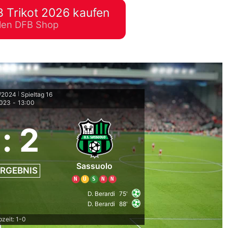
 Trikot 2026 kaufen
lplan Excel – kostenlos
ellen DFB Shop
 automatisch ausfüllen
3/2024
Spieltag 16
|
2023
-
13:00
:
2
Sassuolo
RGEBNIS
N
U
S
N
N
D. Berardi
75'
D. Berardi
88'
bzeit: 1-0