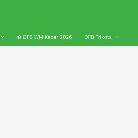
⚽ DFB WM Kader 2026
DFB Trikots
 & Tabelle
Frauenfußball heute
Deutschland Frauen Fußball Nationalmannschaft
 & Tabelle
Deutschland Frauen Länderspiele 2026 – DFB Spielplan
2026
lplan &
Deutschland Frauen Länderspiele 2025 – DFB Spielplan
2025
lplan &
Deutsche Frauen Nationalmannschaft DFB Kader 2025 &
Erfolge
elplan &