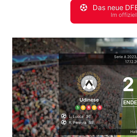
Das neue DFB
WM 2026 Spie
Im offizi
downloaden &
Serie A 202
17.12.
2
Udinese
ENDE
S
U
N
U
N
L. Lucca
36'
R. Pereyra
55'
Hal