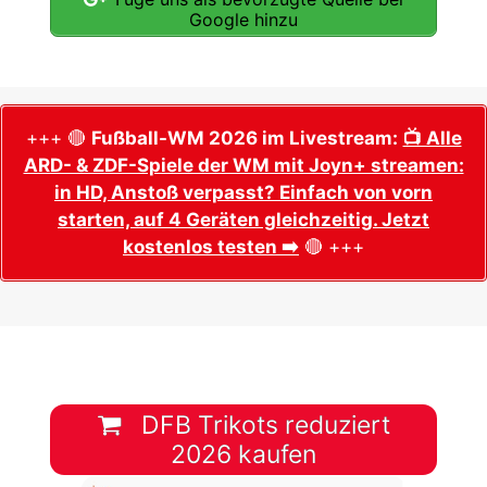
Google hinzu
+++ 🔴
Fußball-WM 2026 im Livestream:
📺 Alle
ARD- & ZDF-Spiele der WM mit Joyn+ streamen:
in HD, Anstoß verpasst? Einfach von vorn
starten, auf 4 Geräten gleichzeitig. Jetzt
kostenlos testen ➡️
🔴 +++
DFB Trikots reduziert
2026 kaufen