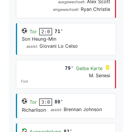
Alex Scott
ausgewechselt:
Ryan Christie
eingewechselt:
Tor
71'
2:0
Son Heung-Min
Giovani Lo Celso
assist:
79'
Gelbe Karte
M. Senesi
Foul
Tor
80'
3:0
Brennan Johnson
Richarlison
assist:
Auswechslung
82'