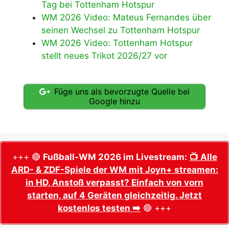
Tag bei Tottenham Hotspur
WM 2026 Video: Mateus Fernandes über
seinen Wechsel zu Tottenham Hotspur
WM 2026 Video: Tottenham Hotspur
stellt neues Trikot 2026/27 vor
Füge uns als bevorzugte Quelle bei
Google hinzu
+++ 🔴
Fußball-WM 2026 im Livestream:
📺 Alle
ARD- & ZDF-Spiele der WM mit Joyn+ streamen:
in HD, Anstoß verpasst? Einfach von vorn
starten, auf 4 Geräten gleichzeitig. Jetzt
kostenlos testen ➡️
🔴 +++