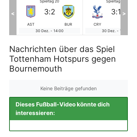
Spieltag 20
Spieltag 20
3
:
1
2
:
0
<
>
BUR
CRY
BRE
ManCity
SH
30 Dez.
-
14:00
30 Dez.
-
14:00
Nachrichten über das Spiel
Tottenham Hotspurs gegen
Bournemouth
Keine Beiträge gefunden
Dieses Fußball-Video könnte dich
interessieren: