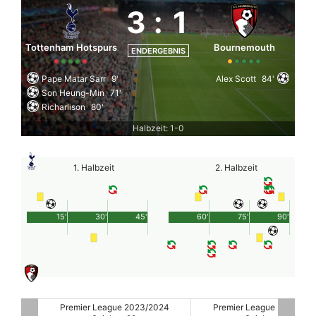
3
:
1
Tottenham Hotspurs
Bournemouth
ENDERGEBNIS
Pape Matar Sarr
9'
Alex Scott
84'
Son Heung-Min
71'
Richarlison
80'
Halbzeit: 1-0
1. Halbzeit
2. Halbzeit
15'
30'
45'
60'
75'
90'
2024
Premier League 2023/2024
Premier League 2023/20