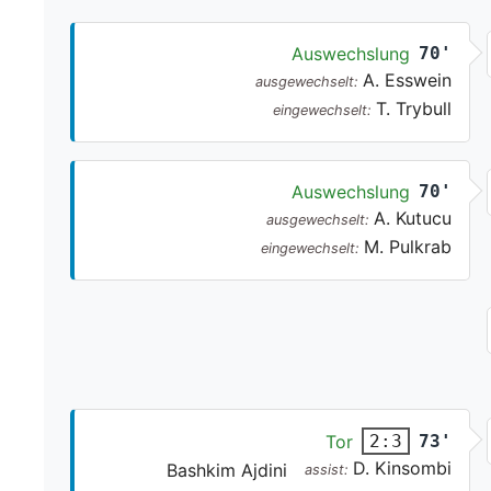
Auswechslung
70'
A. Esswein
ausgewechselt:
T. Trybull
eingewechselt:
Auswechslung
70'
A. Kutucu
ausgewechselt:
M. Pulkrab
eingewechselt:
Tor
73'
2:3
D. Kinsombi
Bashkim Ajdini
assist: