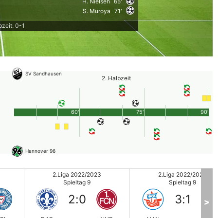
H. Nielsen
65'
S. Muroya
71'
bzeit: 0-1
SV Sandhausen
2. Halbzeit
60'
75'
90'
Hannover 96
2.Liga 2022/2023
2.Liga 2022/2023
Spieltag 9
Spieltag 9
2
:
0
3
:
1
>