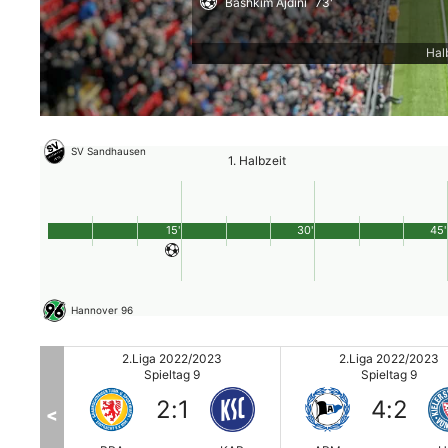
Bashkim Ajdini
73'
Hal
SV Sandhausen
1. Halbzeit
15'
30'
45'
Hannover 96
3
2.Liga 2022/2023
2.Liga 2022/2023
Spieltag 9
Spieltag 9
2
:
1
4
:
2
<