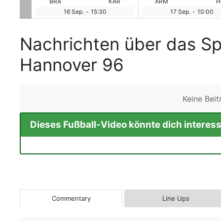
HAN
BRA
KAR
ARM
H
16 Sep.
-
15:30
17 Sep.
-
10:00
Nachrichten über das S
Hannover 96
Keine Bei
Dieses Fußball-Video könnte dich interess
Commentary
Line Ups