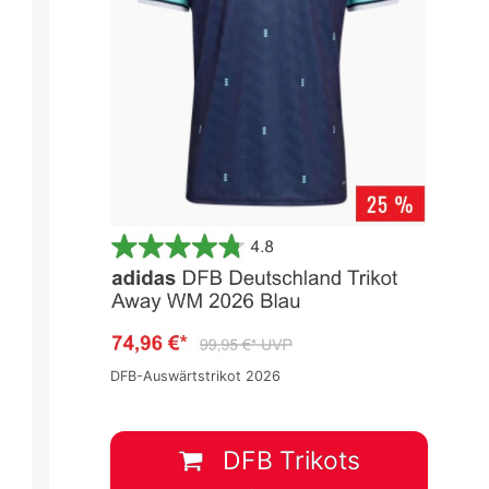
DFB-Auswärtstrikot 2026
2.Liga 2022/2023
2.Liga 2022/2023
Spieltag 9
Spieltag 9
2
:
0
2
:
1
DFB Trikots