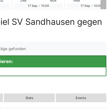
OL
DAR
NUR
HAN
MA
17 Sep.
-
10:00
17 Sep.
-
10:00
piel SV Sandhausen gegen
träge gefunden
ieren:
Stats
Events