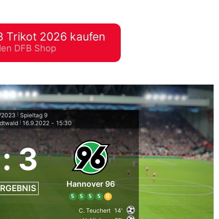
lplan Excel – kostenlos
 automatisch ausfüllen
 Trikot 2026 kaufen
ellen DFB Shop
2/2023
Spieltag 9
|
dtwald
16.9.2022
-
15:30
|
:
3
Hannover 96
RGEBNIS
S
S
S
S
U
C. Teuchert
14'