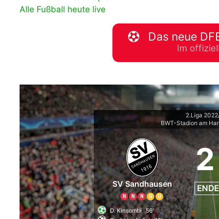
Alle Fußball heute live
WM 2026 Spie
downloaden &
Das neue DFB
Im offizi
2.Liga 202
BWT-Stadion am Har
2
SV Sandhausen
ENDE
N
N
N
U
U
D. Kinsombi
56'