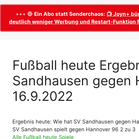
WM 2026 Sech
Termine, Ans
Wer wird Fußball-Weltmeister 2026?
+++ 🔴
Ein Abo statt Senderchaos:
📺 Joyn+ bü
deutlich weniger Werbung und Restart-Funktion f
WM 2026 Acht
Alle WM 2026 Trainer
Termine, Ans
Panini WM 2026 Sticker
WM 2026 Vier
Spielorte, T
Panini WM 2026 Stickerkollektion
WM 2026 Halb
Alle Fußball Weltmeister
Fußball heute Ergebn
Anstoßzeiten
Adidas Trionda: offizielle WM 2026
Sandhausen gegen 
WM 2026 Spie
Spielball
Spielort Mia
Alle Nationalspieler der FIFA Fußball WM
16.9.2022
WM 2026 Fina
2026
Weltmeister, 
WM 2026 Qualifikation in Europa: Tabelle
Fußball WM 
& Spielplan
Ausfüllen &
Ergebnis heute: Wie hat SV Sandhausen gegen Ha
SV Sandhausen spielt gegen Hannover 96 2 zu 3
Fußball WM 20
PDF zum Dow
Alle Fußball heute Spiele