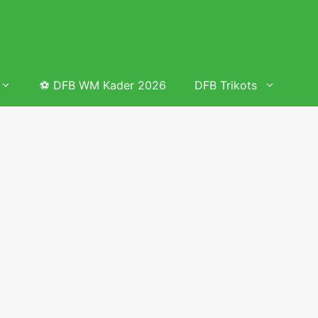
⚽ DFB WM Kader 2026
DFB Trikots
 & Tabelle
Frauenfußball heute
Deutschland Frauen Fußball Nationalmannschaft
 & Tabelle
Deutschland Frauen Länderspiele 2026 – DFB Spielplan
2026
lplan &
Deutschland Frauen Länderspiele 2025 – DFB Spielplan
2025
lplan &
Deutsche Frauen Nationalmannschaft DFB Kader 2025 &
Erfolge
elplan &