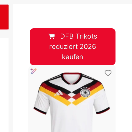
B
plan &
lplan &
DFB Trikots
reduziert 2026
lplan &
kaufen
 & Tabelle
 & Tabelle
 & Tabelle
 & Tabelle