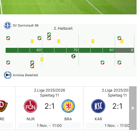
SV Darmstadt 98
2. Halbzeit
60'
75'
90'
8'
Arminia Bielefeld
2.Liga 2025/2026
2.Liga 2025/2026
Spieltag 11
Spieltag 11
2
:
1
2
:
1
>
RE
NUR
BRA
KAR
SC
1 Nov.
-
11:00
1 Nov.
-
11:00