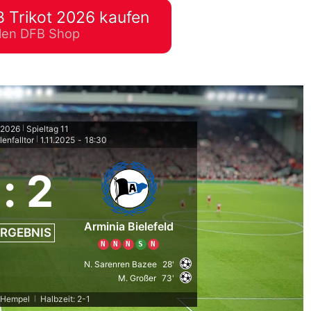
 Trikot 2026 kaufen
lplan Excel – kostenlos
ellen DFB Shop
 automatisch ausfüllen
/2026
Spieltag 11
|
enfalltor
1.11.2025
-
18:30
|
:
2
Arminia Bielefeld
RGEBNIS
N
N
N
S
N
N. Sarenren Bazee
28'
M. Großer
73'
. Hempel
Halbzeit: 2-1
|