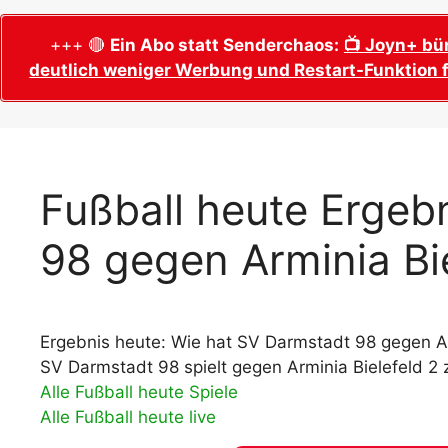
WM 2026 Sech
Termine, Ans
Wer wird Fußball-Weltmeister 2026?
+++ 🔴
Ein Abo statt Senderchaos:
📺 Joyn+ bü
deutlich weniger Werbung und Restart-Funktion f
WM 2026 Acht
Alle WM 2026 Trainer
Termine, Ans
Panini WM 2026 Sticker
WM 2026 Vier
Spielorte, T
Panini WM 2026 Stickerkollektion
WM 2026 Halb
Alle Fußball Weltmeister
Fußball heute Ergeb
Anstoßzeiten
Adidas Trionda: offizielle WM 2026
98 gegen Arminia Bie
WM 2026 Spie
Spielball
Spielort Mia
Alle Nationalspieler der FIFA Fußball WM
WM 2026 Fina
2026
Weltmeister, 
Ergebnis heute: Wie hat SV Darmstadt 98 gegen Ar
WM 2026 Qualifikation in Europa: Tabelle
Fußball WM 
& Spielplan
SV Darmstadt 98 spielt gegen Arminia Bielefeld 2 
Ausfüllen &
Alle Fußball heute Spiele
Alle Fußball heute live
Fußball WM 20
PDF zum Dow