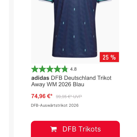
2.Liga 2025/2026
2.Liga 2025/2026
Spieltag 11
Spieltag 11
2
:
2
1
:
1
DFB-Auswärtstrikot 2026
H
DAR
ARM
DUS
FCK
1 Nov.
-
18:30
2 Nov.
-
11:30
DFB Trikots