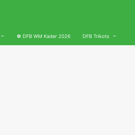
⚽ DFB WM Kader 2026
DFB Trikots
 & Tabelle
Frauenfußball heute
Deutschland Frauen Fußball Nationalmannschaft
 & Tabelle
Deutschland Frauen Länderspiele 2026 – DFB Spielplan
2026
lplan &
Deutschland Frauen Länderspiele 2025 – DFB Spielplan
2025
lplan &
Deutsche Frauen Nationalmannschaft DFB Kader 2025 &
Erfolge
elplan &