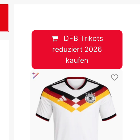
B
plan &
lplan &
DFB Trikots
reduziert 2026
lplan &
kaufen
 & Tabelle
 & Tabelle
 & Tabelle
 & Tabelle