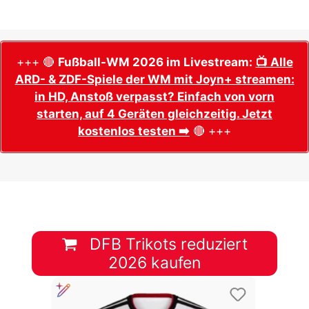
+++ 🔴
Fußball-WM 2026 im Livestream:
📺 Alle
ARD- & ZDF-Spiele der WM mit Joyn+ streamen:
in HD, Anstoß verpasst? Einfach von vorn
starten, auf 4 Geräten gleichzeitig. Jetzt
kostenlos testen ➡️
🔴 +++
DFB Trikots reduziert
2026 kaufen