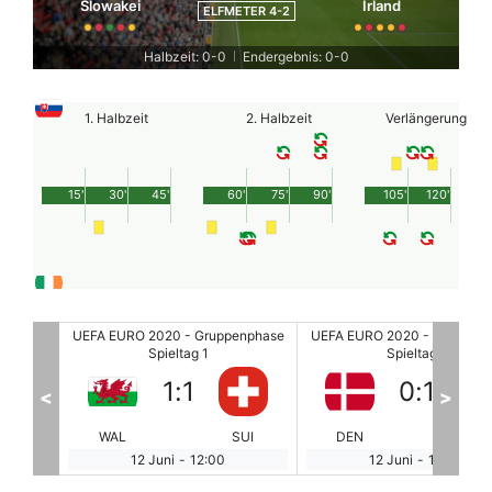
Slowakei
Irland
ELFMETER 4-2
Halbzeit: 0-0
Endergebnis: 0-0
|
1. Halbzeit
2. Halbzeit
Verlängerung
15'
30'
45'
60'
75'
90'
105'
120'
enphase
UEFA EURO 2020 - Gruppenphase
UEFA EURO 2020 - Gruppen
Spieltag 1
Spieltag 1
0
:
1
3
:
0
<
>
SUI
DEN
FIN
BEL
RU
12 Juni
-
15:00
12 Juni
-
18:00