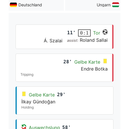
Deutschland
Ungarn
11'
Tor
0:1
Roland Sallai
Á. Szalai
assist:
28'
Gelbe Karte
Endre Botka
Tripping
Gelbe Karte
29'
İlkay Gündoğan
Holding
Auswechslung
58'