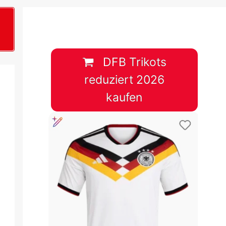
B
plan &
lplan &
DFB Trikots
reduziert 2026
lplan &
kaufen
 & Tabelle
 & Tabelle
 & Tabelle
 & Tabelle