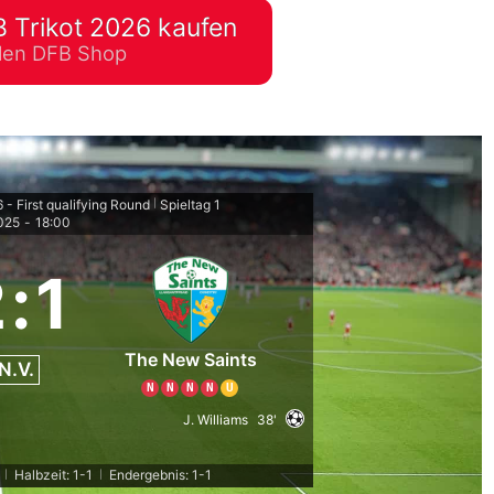
 Trikot 2026 kaufen
lplan Excel – kostenlos
ellen DFB Shop
 automatisch ausfüllen
 First qualifying Round
Spieltag 1
|
2025
-
18:00
2
:
1
The New Saints
N.V.
N
N
N
N
U
J. Williams
38'
Halbzeit: 1-1
Endergebnis: 1-1
|
|