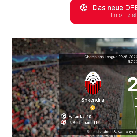
Das neue DFB
WM 2026 Spie
Im offizi
downloaden &
Champions League 2025-2026 -
15.7.
Shkendija
U
F. Tamba
18'
J. Bodenham
116'
Schiedsrichter: S. Karabayev