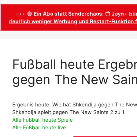
WM 2026 Sech
Termine, Ans
Wer wird Fußball-Weltmeister 2026?
+++ 🔴
Ein Abo statt Senderchaos:
📺 Joyn+ bü
deutlich weniger Werbung und Restart-Funktion f
WM 2026 Acht
Alle WM 2026 Trainer
Termine, Ans
Panini WM 2026 Sticker
WM 2026 Vier
Spielorte, T
Panini WM 2026 Stickerkollektion
WM 2026 Halb
Alle Fußball Weltmeister
Fußball heute Ergebn
Anstoßzeiten
Adidas Trionda: offizielle WM 2026
gegen The New Sain
WM 2026 Spie
Spielball
Spielort Mia
Alle Nationalspieler der FIFA Fußball WM
WM 2026 Fina
2026
Weltmeister, 
Ergebnis heute: Wie hat Shkendija gegen The New 
WM 2026 Qualifikation in Europa: Tabelle
Fußball WM 
& Spielplan
Shkendija spielt gegen The New Saints 2 zu 1
Ausfüllen &
Alle Fußball heute Spiele
Alle Fußball heute live
Fußball WM 20
PDF zum Dow