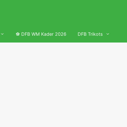
⚽ DFB WM Kader 2026
DFB Trikots
 & Tabelle
Frauenfußball heute
Deutschland Frauen Fußball Nationalmannschaft
 & Tabelle
Deutschland Frauen Länderspiele 2026 – DFB Spielplan
2026
lplan &
Deutschland Frauen Länderspiele 2025 – DFB Spielplan
2025
lplan &
Deutsche Frauen Nationalmannschaft DFB Kader 2025 &
Erfolge
elplan &