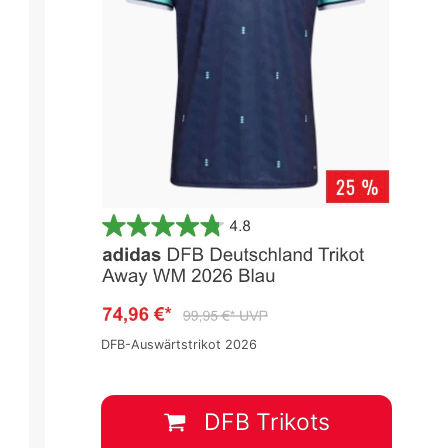
6 -
Champions League 2025-2026 -
Champions League 2025-2026 
First qualifying Round
First qualifying Round
Spieltag 1
Spieltag 1
DFB-Auswärtstrikot 2026
0
:
0
2
:
3
TNS
SKE
Vikingur Gota
LIN
DFB Trikots
8 Juli
-
18:00
8 Juli
-
18:00