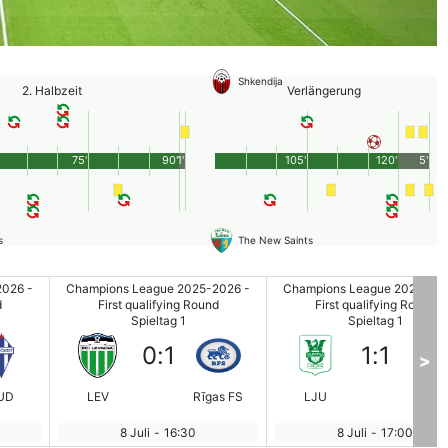
Shkendija
2. Halbzeit
Verlängerung
75'
90'
1'
105'
120'
5'
s
The New Saints
2026 -
Champions League 2025-2026 -
Champions League 2025-202
d
First qualifying Round
First qualifying Round
Spieltag 1
Spieltag 1
0
:
1
1
:
1
>
UD
LEV
Rīgas FS
LJU
KAI
8 Juli
-
16:30
8 Juli
-
17:00