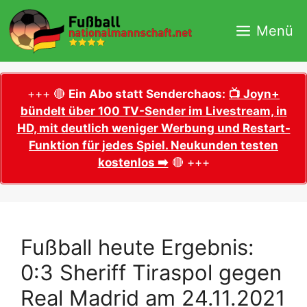
Zum
Inhalt
Menü
springen
+++ 🔴
Ein Abo statt Senderchaos:
📺 Joyn+
bündelt über 100 TV-Sender im Livestream, in
HD, mit deutlich weniger Werbung und Restart-
Funktion für jedes Spiel. Neukunden testen
kostenlos ➡️
🔴 +++
Fußball heute Ergebnis:
0:3 Sheriff Tiraspol gegen
Real Madrid am 24.11.2021