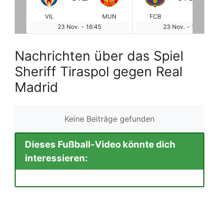
MUN
FCB
BEN
YOU
AT
23 Nov.
-
19:00
23 Nov.
-
19:00
Nachrichten über das Spiel
Sheriff Tiraspol gegen Real
Madrid
Keine Beiträge gefunden
Dieses Fußball-Video könnte dich
interessieren: