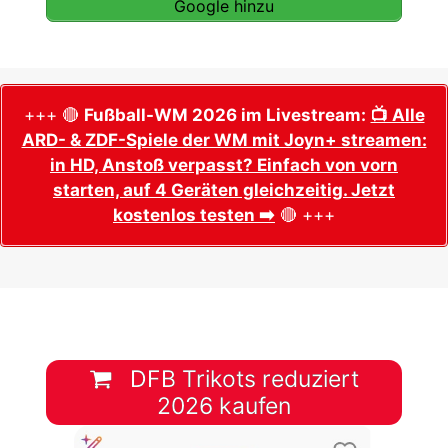
Google hinzu
+++ 🔴
Fußball-WM 2026 im Livestream:
📺 Alle
ARD- & ZDF-Spiele der WM mit Joyn+ streamen:
in HD, Anstoß verpasst? Einfach von vorn
starten, auf 4 Geräten gleichzeitig. Jetzt
kostenlos testen ➡️
🔴 +++
DFB Trikots reduziert
2026 kaufen