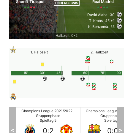
Sheriff Tiraspol
Real Madrid
ENDERGEBNIS
David Alaba
30'
T. Kroos
45'+1'
K. Benzema
55'
Halbzeit: 0-2
1. Halbzeit
2. Halbzeit
15'
30'
45'
1'
60'
75'
90'
2022 -
Champions League 2021/2022 -
Champions League 2021/20
Gruppenphase
Gruppenphase
Spieltag 5
Spieltag 5
0
:
0
3
:
3
<
>