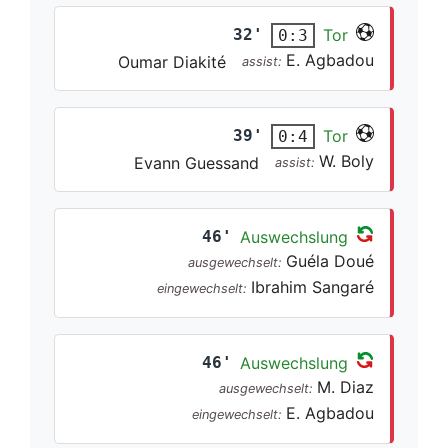
32'
Tor
0:3
E. Agbadou
Oumar Diakité
assist:
39'
Tor
0:4
W. Boly
Evann Guessand
assist:
46'
Auswechslung
Guéla Doué
ausgewechselt:
Ibrahim Sangaré
eingewechselt:
46'
Auswechslung
M. Diaz
ausgewechselt:
E. Agbadou
eingewechselt: