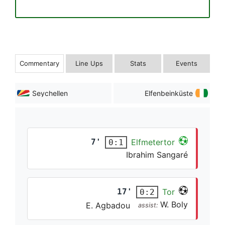
Commentary
Line Ups
Stats
Events
Seychellen
Elfenbeinküste
7'
Elfmetertor
0:1
Ibrahim Sangaré
17'
Tor
0:2
W. Boly
E. Agbadou
assist: