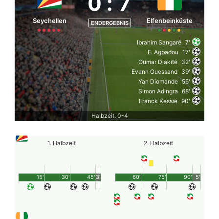
0
:
7
Seychellen
Elfenbeinküste
ENDERGEBNIS
Ibrahim Sangaré
7'
E. Agbadou
17'
Oumar Diakité
32'
Evann Guessand
39'
Yan Diomande
55'
Simon Adingra
68'
Franck Kessié
90'
Halbzeit: 0-4
1. Halbzeit
2. Halbzeit
15'
30'
45'
3'
60'
75'
90'
5'