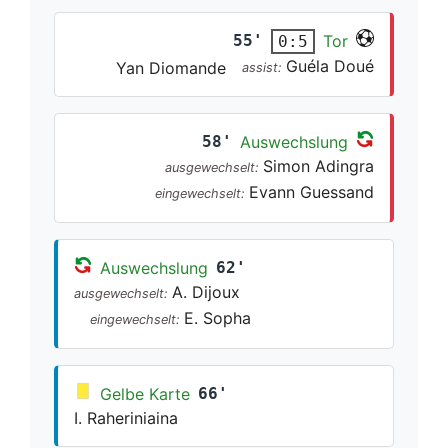
55'
Tor
0:5
Guéla Doué
Yan Diomande
assist:
58'
Auswechslung
Simon Adingra
ausgewechselt:
Evann Guessand
eingewechselt:
Auswechslung
62'
A. Dijoux
ausgewechselt:
E. Sopha
eingewechselt:
Gelbe Karte
66'
I. Raheriniaina