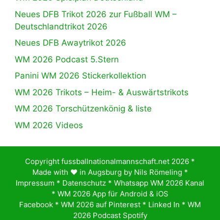
Neues DFB Trikot 2026 zur Fußball WM –
Deutschlandtrikot 2026
Neues DFB Awaytrikot 2026
WM 2026 Podcast 5.Stern
Panini WM 2026 Stickerkollektion
WM 2026 Trikots – Heim- & Auswärtstrikots
WM 2026 Torschützenkönig & liste
WM 2026 Videos
Copyright fussballnationalmannschaft.net 2026 *
Made with ♥️ in Augsburg by
Nils Römeling
*
Impressum
*
Datenschutz
*
Whatsapp WM 2026 Kanal
*
WM 2026 App für Android & iOS
Facebook
*
WM 2026 auf Pinterest
*
Linked In
*
WM
2026 Podcast Spotify