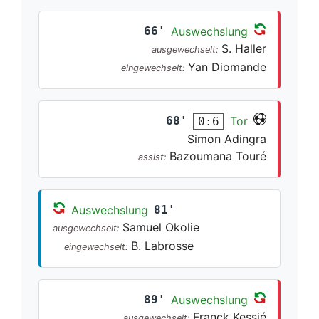
66'
Auswechslung
S. Haller
ausgewechselt:
Yan Diomande
eingewechselt:
68'
Tor
0:6
Simon Adingra
Bazoumana Touré
assist:
Auswechslung
81'
Samuel Okolie
ausgewechselt:
B. Labrosse
eingewechselt:
89'
Auswechslung
Franck Kessié
ausgewechselt: