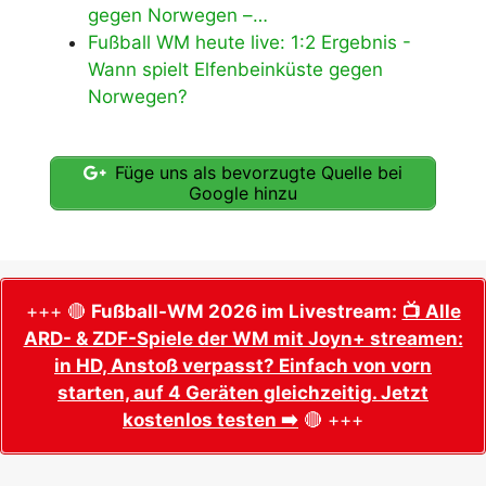
gegen Norwegen –…
Fußball WM heute live: 1:2 Ergebnis -
Wann spielt Elfenbeinküste gegen
Norwegen?
Füge uns als bevorzugte Quelle bei
Google hinzu
+++ 🔴
Fußball-WM 2026 im Livestream:
📺 Alle
ARD- & ZDF-Spiele der WM mit Joyn+ streamen:
in HD, Anstoß verpasst? Einfach von vorn
starten, auf 4 Geräten gleichzeitig. Jetzt
kostenlos testen ➡️
🔴 +++