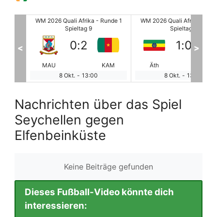
unde 1
WM 2026 Quali Afrika - Runde 1
WM 2026 Quali Afrika - Run
Spieltag 9
Spieltag 9
1
:
0
3
:
3
<
>
KAM
Äth
GUI
LIB
CA
8 Okt.
-
13:00
8 Okt.
-
13:00
Nachrichten über das Spiel
Seychellen gegen
Elfenbeinküste
Keine Beiträge gefunden
Dieses Fußball-Video könnte dich
interessieren: