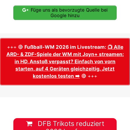
Füge uns als bevorzugte Quelle bei
Google hinzu
+++ 🔴
Fußball-WM 2026 im Livestream:
📺 Alle
ARD- & ZDF-Spiele der WM mit Joyn+ streamen:
in HD, Anstoß verpasst? Einfach von vorn
starten, auf 4 Geräten gleichzeitig. Jetzt
kostenlos testen ➡️
🔴 +++
DFB Trikots reduziert