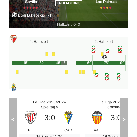
Sevilla
Las Palmas
ENDERGEBNIS
Dodi Lukébakio
71'
Halbzeit: 0-0
1. Halbzeit
2. Halbzeit
15'
30'
45'
5'
60'
75'
90'
La Liga 2023/2024
La Liga 2023/2024
Spieltag 5
Spieltag 5
3
:
0
0
:
1
<
>
CAD
VAL
ATL
CEL
MA
16 Sep.
-
13:15
16 Sep.
-
15:30