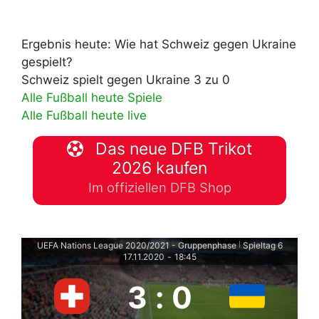
Ergebnis heute: Wie hat Schweiz gegen Ukraine
gespielt?
Schweiz spielt gegen Ukraine 3 zu 0
Alle Fußball heute Spiele
Alle Fußball heute live
Das neue DFB Trikot
2026 kaufen
Im offiziellen DFB Shop
UEFA Nations League 2020/2021 - Gruppenphase
Spieltag 6
|
17.11.2020
-
18:45
3
:
0