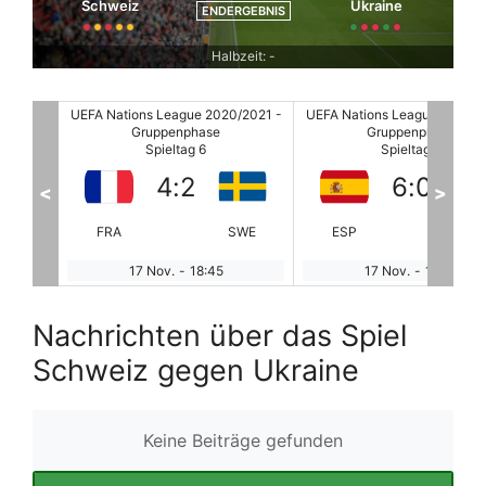
Schweiz
Ukraine
ENDERGEBNIS
Halbzeit: -
/2021 -
UEFA Nations League 2020/2021 -
UEFA Nations League 2020/2
Gruppenphase
Gruppenphase
Spieltag 6
Spieltag 6
4
:
2
6
:
0
<
>
POR
FRA
SWE
ESP
GE
17 Nov.
-
18:45
17 Nov.
-
18:45
Nachrichten über das Spiel
Schweiz gegen Ukraine
Keine Beiträge gefunden