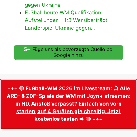
gegen Ukraine
Fußball heute WM Qualifikation
Aufstellungen - 1:3 Wer überträgt
Länderspiel Ukraine gegen…
Füge uns als bevorzugte Quelle bei
Google hinzu
+++ 🔴
Fußball-WM 2026 im Livestream:
📺 Alle
ARD- & ZDF-Spiele der WM mit Joyn+ streamen:
in HD, Anstoß verpasst? Einfach von vorn
starten, auf 4 Geräten gleichzeitig. Jetzt
kostenlos testen ➡️
🔴 +++