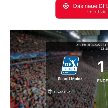
Das neue DFB
WM 2026 Spie
Im offizi
downloaden &
DFB Pokal 2023/2024 -
12.8.
1
Schott Mainz
ENDE
N. Gans
34'