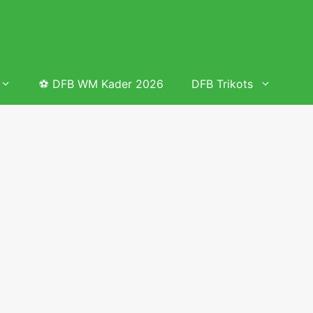
⚽ DFB WM Kader 2026
DFB Trikots
 & Tabelle
Frauenfußball heute
Deutschland Frauen Fußball Nationalmannschaft
 & Tabelle
Deutschland Frauen Länderspiele 2026 – DFB Spielplan
2026
lplan &
Deutschland Frauen Länderspiele 2025 – DFB Spielplan
2025
lplan &
Deutsche Frauen Nationalmannschaft DFB Kader 2025 &
Erfolge
elplan &