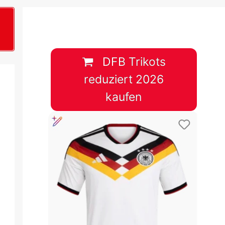
B
plan &
lplan &
DFB Trikots
reduziert 2026
lplan &
kaufen
 & Tabelle
 & Tabelle
 & Tabelle
 & Tabelle