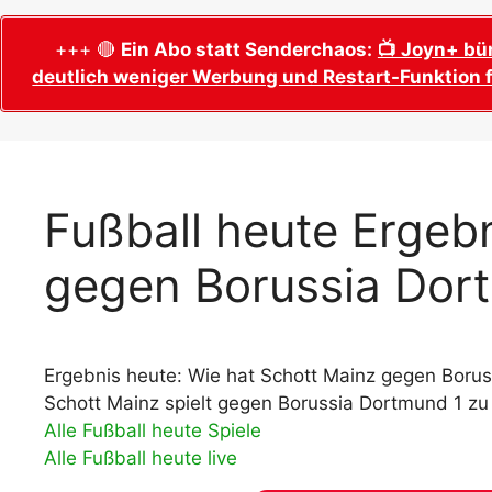
WM 2026 Sech
Termine, Ans
Wer wird Fußball-Weltmeister 2026?
+++ 🔴
Ein Abo statt Senderchaos:
📺 Joyn+ bü
deutlich weniger Werbung und Restart-Funktion f
WM 2026 Acht
Alle WM 2026 Trainer
Termine, Ans
Panini WM 2026 Sticker
WM 2026 Vier
Spielorte, T
Panini WM 2026 Stickerkollektion
WM 2026 Halb
Alle Fußball Weltmeister
Fußball heute Ergebn
Anstoßzeiten
Adidas Trionda: offizielle WM 2026
gegen Borussia Dor
WM 2026 Spie
Spielball
Spielort Mia
Alle Nationalspieler der FIFA Fußball WM
WM 2026 Fina
2026
Weltmeister, 
Ergebnis heute: Wie hat Schott Mainz gegen Borus
WM 2026 Qualifikation in Europa: Tabelle
Fußball WM 
& Spielplan
Schott Mainz spielt gegen Borussia Dortmund 1 zu
Ausfüllen &
Alle Fußball heute Spiele
Alle Fußball heute live
Fußball WM 20
PDF zum Dow