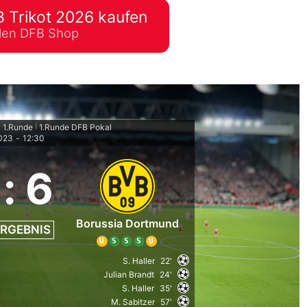
 Trikot 2026 kaufen
lplan Excel – kostenlos
ellen DFB Shop
 automatisch ausfüllen
 1.Runde
1.Runde DFB Pokal
|
2023
-
12:30
:
6
Borussia Dortmund
RGEBNIS
U
S
S
S
U
S. Haller
22'
Julian Brandt
24'
S. Haller
35'
M. Sabitzer
57'