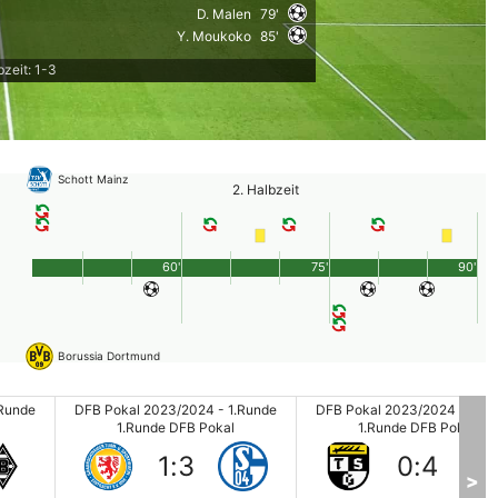
D. Malen
79'
Y. Moukoko
85'
bzeit: 1-3
Schott Mainz
2. Halbzeit
60'
75'
90'
Borussia Dortmund
.Runde
DFB Pokal 2023/2024 - 1.Runde
DFB Pokal 2023/2024 - 1.Ru
1.Runde DFB Pokal
1.Runde DFB Pokal
1
:
3
0
:
4
>