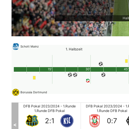
Hal
Schott Mainz
1. Halbzeit
15'
30'
45'
Borussia Dortmund
 1.Runde
DFB Pokal 2023/2024 - 1.Runde
DFB Pokal 2023/2024 - 1
al
1.Runde DFB Pokal
1.Runde DFB Pokal
2
:
1
0
:
7
<