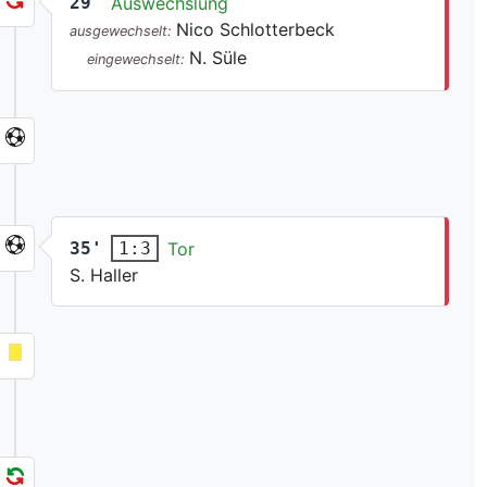
29'
Auswechslung
Nico Schlotterbeck
ausgewechselt:
N. Süle
eingewechselt:
35'
Tor
1:3
S. Haller