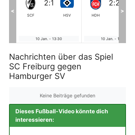
2
:
2
2
:
2
<
>
HSV
HDH
EFFzeh
UNION
MA
10 Jan.
-
13:30
10 Jan.
-
13:30
Nachrichten über das Spiel
SC Freiburg gegen
Hamburger SV
Keine Beiträge gefunden
Dieses Fußball-Video könnte dich
interessieren: