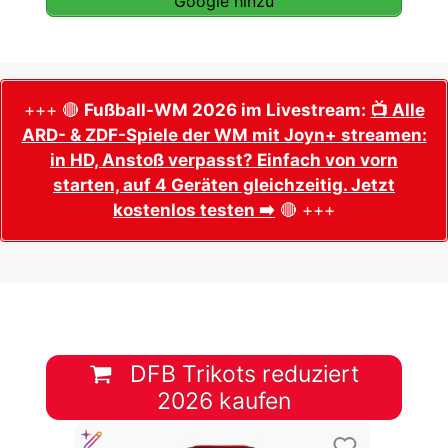
Google hinzu
+++ 🔴
Fußball-WM 2026 im Livestream:
📺 Alle
ARD- & ZDF-Spiele der WM mit Joyn+ streamen:
in HD, Anstoß verpasst? Einfach von vorn
starten, auf 4 Geräten gleichzeitig. Jetzt
kostenlos testen ➡️
🔴 +++
DFB Trikots reduziert
2026 kaufen