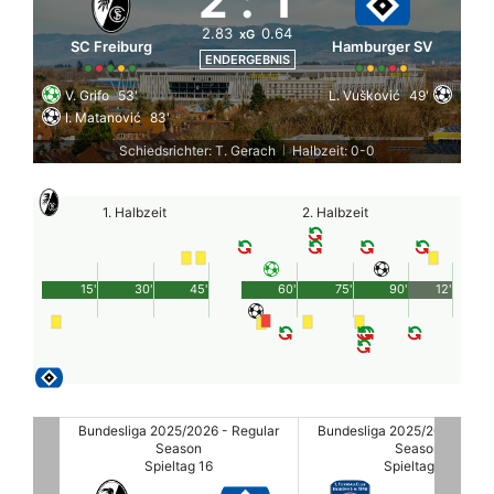
2
:
1
2.83
0.64
xG
SC Freiburg
Hamburger SV
ENDERGEBNIS
V. Grifo
53'
L. Vušković
49'
I. Matanović
83'
Schiedsrichter: T. Gerach
Halbzeit: 0-0
|
1. Halbzeit
2. Halbzeit
15'
30'
45'
60'
75'
90'
12'
egular
Bundesliga 2025/2026 - Regular
Bundesliga 2025/2026 - Reg
Season
Season
Spieltag 16
Spieltag 16