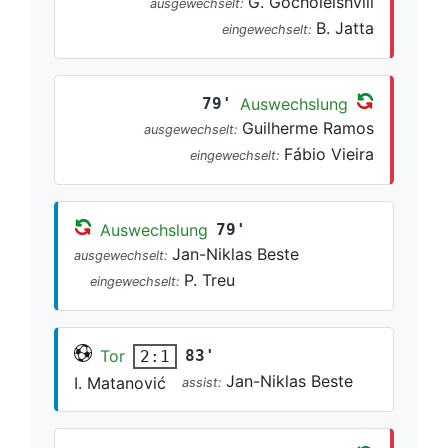
G. Gocholeishvili
ausgewechselt:
B. Jatta
eingewechselt:
79'
Auswechslung
Guilherme Ramos
ausgewechselt:
Fábio Vieira
eingewechselt:
Auswechslung
79'
Jan-Niklas Beste
ausgewechselt:
P. Treu
eingewechselt:
Tor
83'
2:1
Jan-Niklas Beste
I. Matanović
assist: