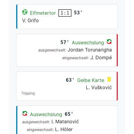
Elfmetertor
53'
1:1
V. Grifo
57'
Auswechslung
Jordan Torunarigha
ausgewechselt:
J. Dompé
eingewechselt:
63'
Gelbe Karte
L. Vušković
Tripping
Auswechslung
65'
I. Matanović
ausgewechselt:
L. Höler
eingewechselt: