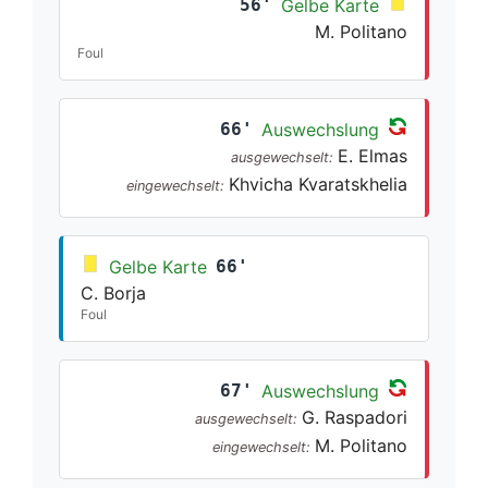
56'
Gelbe Karte
M. Politano
Foul
66'
Auswechslung
E. Elmas
ausgewechselt:
Khvicha Kvaratskhelia
eingewechselt:
Gelbe Karte
66'
C. Borja
Foul
67'
Auswechslung
G. Raspadori
ausgewechselt:
M. Politano
eingewechselt: