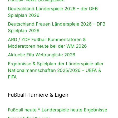
Deutschland Länderspiele 2026 – der DFB
Spielplan 2026
Deutschland Frauen Länderspiele 2026 – DFB
Spielplan 2026
ARD / ZDF Fußball Kommentatoren &
Moderatoren heute bei der WM 2026
Aktuelle Fifa Weltrangliste 2026
Ergebnisse & Spielplan der Länderspiele aller
Nationalmannschaften 2025/2026 – UEFA &
FIFA
Fußball Turniere & Ligen
Fußball heute * Länderspiele heute Ergebnisse