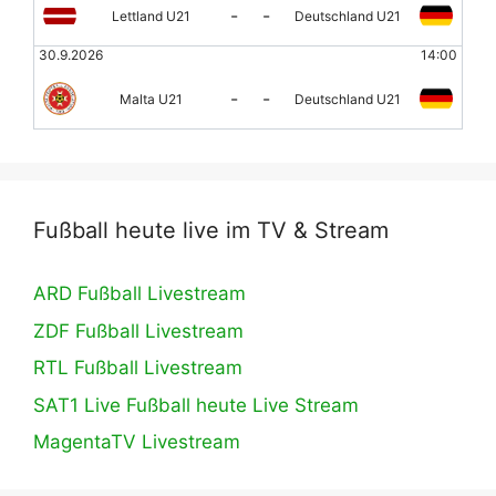
-
-
Lettland U21
Deutschland U21
30.9.2026
14:00
-
-
Malta U21
Deutschland U21
Fußball heute live im TV & Stream
ARD Fußball Livestream
ZDF Fußball Livestream
RTL Fußball Livestream
SAT1 Live Fußball heute Live Stream
MagentaTV Livestream