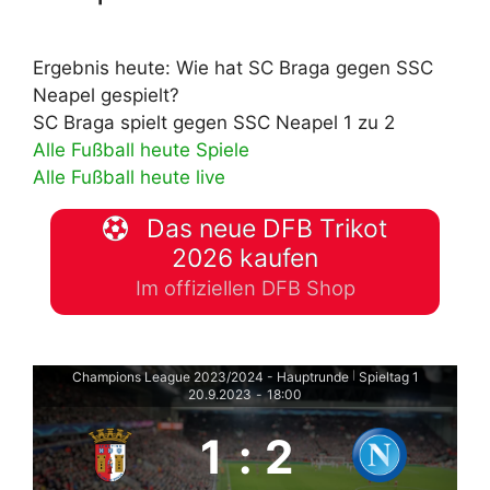
Ergebnis heute: Wie hat SC Braga gegen SSC
Neapel gespielt?
SC Braga spielt gegen SSC Neapel 1 zu 2
Alle Fußball heute Spiele
Alle Fußball heute live
Das neue DFB Trikot
2026 kaufen
Im offiziellen DFB Shop
Champions League 2023/2024 - Hauptrunde
Spieltag 1
|
20.9.2023
-
18:00
1
:
2