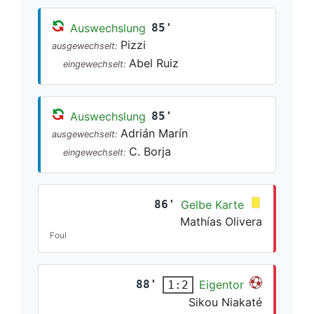
Auswechslung
85'
Pizzi
ausgewechselt:
Abel Ruiz
eingewechselt:
Auswechslung
85'
Adrián Marín
ausgewechselt:
C. Borja
eingewechselt:
86'
Gelbe Karte
Mathías Olivera
Foul
88'
Eigentor
1:2
Sikou Niakaté