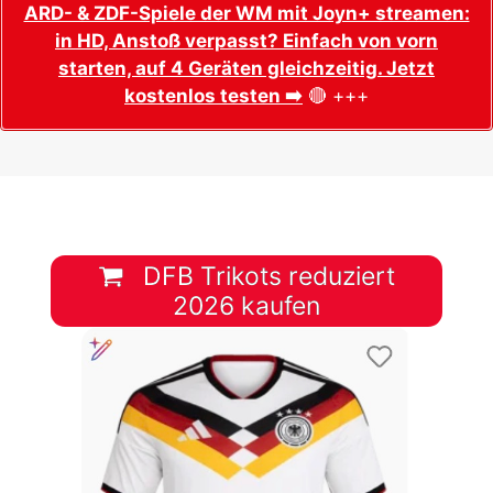
ARD- & ZDF-Spiele der WM mit Joyn+ streamen:
in HD, Anstoß verpasst? Einfach von vorn
starten, auf 4 Geräten gleichzeitig. Jetzt
kostenlos testen ➡️
🔴 +++
DFB Trikots reduziert
2026 kaufen