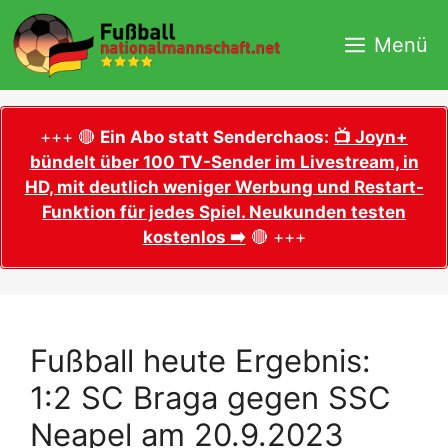
Zum
Inhalt
Menü
springen
+++ 🔴
Ein Abo statt Senderchaos:
📺 Joyn+
bündelt über 100 TV-Sender im Livestream, in
HD, mit deutlich weniger Werbung und Restart-
Funktion für jedes Spiel. Neukunden testen
kostenlos ➡️
🔴 +++
Fußball heute Ergebnis:
1:2 SC Braga gegen SSC
Neapel am 20.9.2023