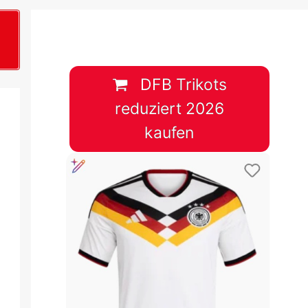
B
plan &
lplan &
DFB Trikots
reduziert 2026
lplan &
kaufen
 & Tabelle
 & Tabelle
 & Tabelle
 & Tabelle