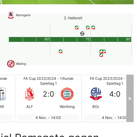
Ramsgate
2. Halbzeit
60'
75'
90'
Woking
unde
FA Cup 2023/2024 - 1.Runde
FA Cup 2023/2024 - 1.Run
Spieltag 1
Spieltag 1
2
:
0
4
:
0
>
AR
ALF
Worthing
BOL
SO
4 Nov.
-
14:00
4 Nov.
-
14:00