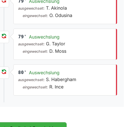
79'
Auswechslung
T. Akinola
ausgewechselt:
O. Odusina
eingewechselt:
79'
Auswechslung
G. Taylor
ausgewechselt:
D. Moss
eingewechselt:
80'
Auswechslung
S. Habergham
ausgewechselt:
R. Ince
eingewechselt: