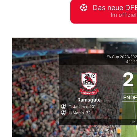
Das neue DFB
WM 2026 Spie
Im offizi
downloaden &
FA Cup 2023/202
4.11.2
2
ENDE
Ramsgate
T. Jadama
40'
L. Martin
72'
Hal