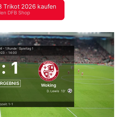
 Trikot 2026 kaufen
lplan Excel – kostenlos
ellen DFB Shop
 automatisch ausfüllen
4 - 1.Runde
Spieltag 1
|
023
-
14:00
:
1
RGEBNIS
Woking
D. Lewis
13'
bzeit: 1-1