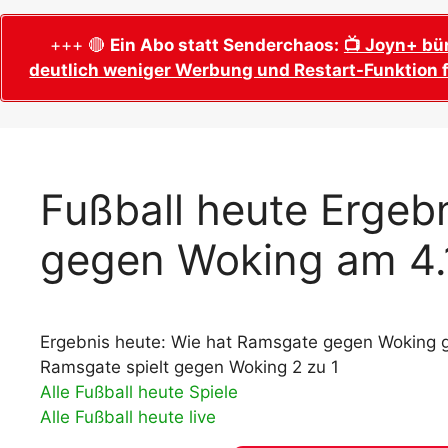
WM 2026 Sech
Termine, Ans
Wer wird Fußball-Weltmeister 2026?
+++ 🔴
Ein Abo statt Senderchaos:
📺 Joyn+ bü
deutlich weniger Werbung und Restart-Funktion f
WM 2026 Acht
Alle WM 2026 Trainer
Termine, Ans
Panini WM 2026 Sticker
WM 2026 Vier
Spielorte, T
Panini WM 2026 Stickerkollektion
WM 2026 Halb
Alle Fußball Weltmeister
Fußball heute Ergeb
Anstoßzeiten
Adidas Trionda: offizielle WM 2026
gegen Woking am 4.
WM 2026 Spie
Spielball
Spielort Mia
Alle Nationalspieler der FIFA Fußball WM
WM 2026 Fina
2026
Weltmeister, 
Ergebnis heute: Wie hat Ramsgate gegen Woking g
WM 2026 Qualifikation in Europa: Tabelle
Fußball WM 
& Spielplan
Ramsgate spielt gegen Woking 2 zu 1
Ausfüllen &
Alle Fußball heute Spiele
Alle Fußball heute live
Fußball WM 20
PDF zum Dow