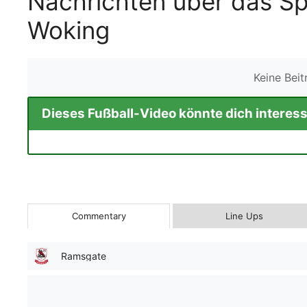
Nachrichten über das S
Woking
Keine Bei
Dieses Fußball-Video könnte dich interess
Commentary
Line Ups
Ramsgate