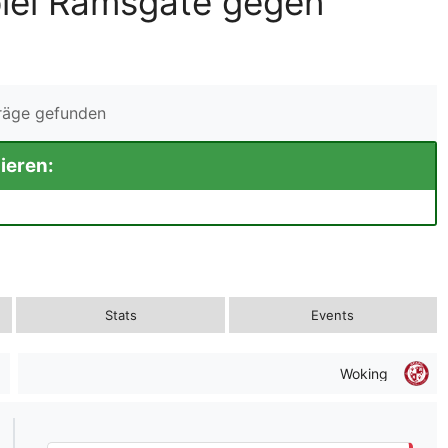
piel Ramsgate gegen
träge gefunden
ieren:
Stats
Events
Woking