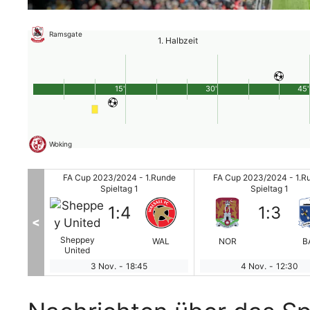
Ramsgate
1. Halbzeit
15'
30'
45'
Woking
.Runde
FA Cup 2023/2024 - 1.Runde
FA Cup 2023/2024 - 1.R
Spieltag 1
Spieltag 1
1
:
4
1
:
3
<
Sheppey
orsham
WAL
NOR
B
United
3 Nov.
-
18:45
4 Nov.
-
12:30