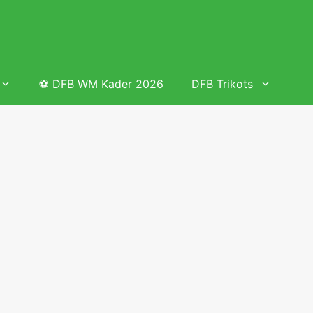
⚽ DFB WM Kader 2026
DFB Trikots
 & Tabelle
Frauenfußball heute
Deutschland Frauen Fußball Nationalmannschaft
 & Tabelle
Deutschland Frauen Länderspiele 2026 – DFB Spielplan
2026
lplan &
Deutschland Frauen Länderspiele 2025 – DFB Spielplan
2025
lplan &
Deutsche Frauen Nationalmannschaft DFB Kader 2025 &
Erfolge
elplan &