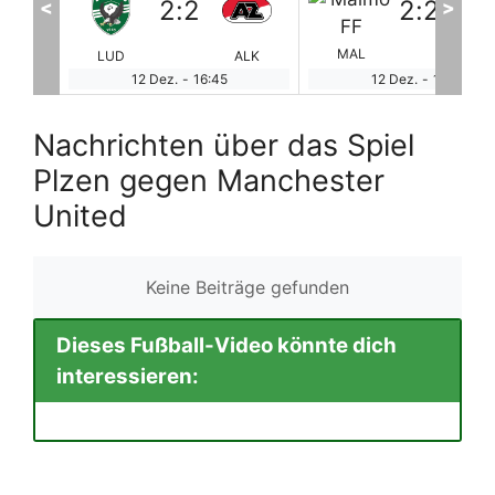
2
:
2
0
:
0
<
>
MAL
ALK
GAL
OLY
TW
12 Dez.
-
16:45
12 Dez.
-
16:45
Nachrichten über das Spiel
Plzen gegen Manchester
United
Keine Beiträge gefunden
Dieses Fußball-Video könnte dich
interessieren: