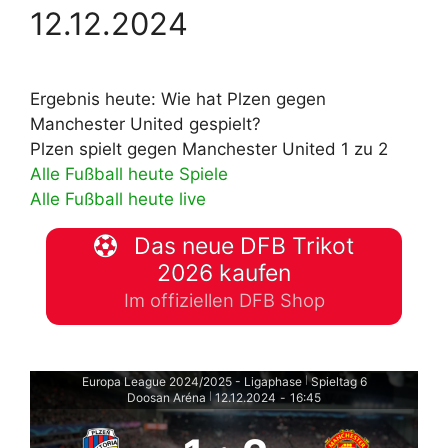
12.12.2024
Ergebnis heute: Wie hat Plzen gegen
Manchester United gespielt?
Plzen spielt gegen Manchester United 1 zu 2
Alle Fußball heute Spiele
Alle Fußball heute live
Das neue DFB Trikot
2026 kaufen
Im offiziellen DFB Shop
Europa League 2024/2025 - Ligaphase
Spieltag 6
|
Doosan Aréna
12.12.2024
-
16:45
|