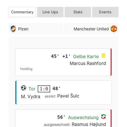
Commentary
Line Ups
Stats
Events
Plzen
Manchester United
45' +1'
Gelbe Karte
Marcus Rashford
Holding
Tor
48'
1:0
Pavel Šulc
M. Vydra
assist:
56'
Auswechslung
Rasmus Højlund
ausgewechselt: