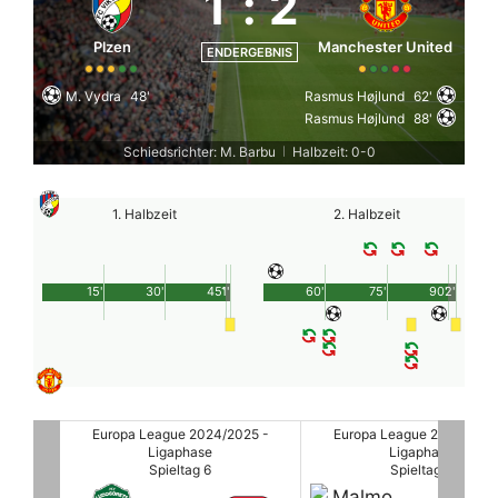
1
:
2
Plzen
Manchester United
ENDERGEBNIS
M. Vydra
48'
Rasmus Højlund
62'
Rasmus Højlund
88'
Schiedsrichter: M. Barbu
Halbzeit: 0-0
|
1. Halbzeit
2. Halbzeit
15'
30'
45'
1'
60'
75'
90'
2'
25 -
Europa League 2024/2025 -
Europa League 2024/2025
Ligaphase
Ligaphase
Spieltag 6
Spieltag 6