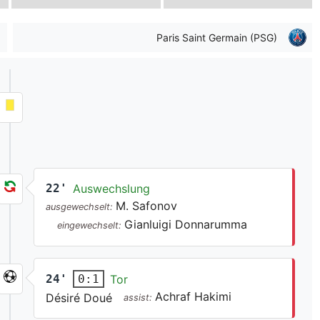
Paris Saint Germain (PSG)
22'
Auswechslung
M. Safonov
ausgewechselt:
Gianluigi Donnarumma
eingewechselt:
24'
Tor
0:1
Achraf Hakimi
Désiré Doué
assist: