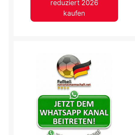
0
:
1
2
:
0
reduziert 2026
kaufen
N
LEN
TOU
ANG
BRE
5 Jan.
-
13:00
5 Jan.
-
13:00