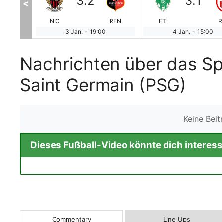
3
:
2
3
:
1
<
PSG
NIC
REN
ETI
R
3 Jan.
-
19:00
4 Jan.
-
15:00
Nachrichten über das Sp
Saint Germain (PSG)
Keine Bei
Dieses Fußball-Video könnte dich interess
Commentary
Line Ups