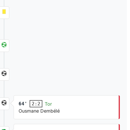
64'
Tor
2:2
Ousmane Dembélé