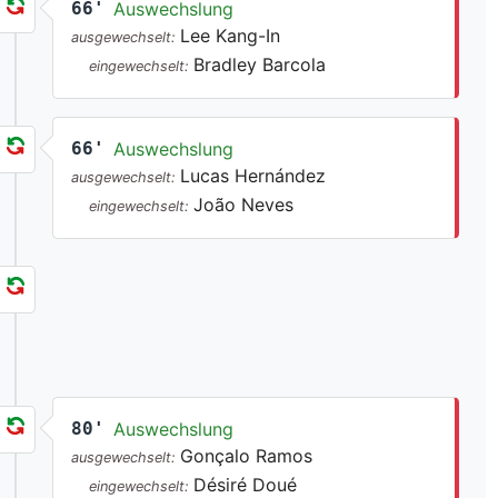
66'
Auswechslung
Lee Kang-In
ausgewechselt:
Bradley Barcola
eingewechselt:
66'
Auswechslung
Lucas Hernández
ausgewechselt:
João Neves
eingewechselt:
80'
Auswechslung
Gonçalo Ramos
ausgewechselt:
Désiré Doué
eingewechselt: