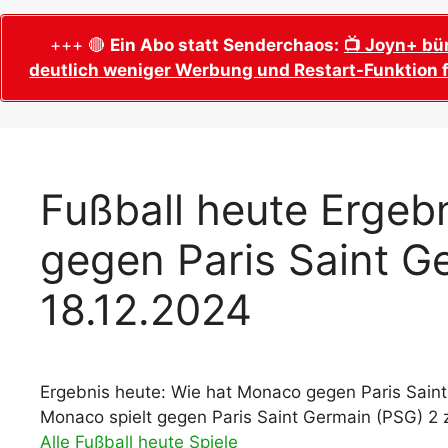
WM 2026 Sech
Termine, Ans
Wer wird Fußball-Weltmeister 2026?
+++ 🔴
Ein Abo statt Senderchaos:
📺 Joyn+ bü
deutlich weniger Werbung und Restart-Funktion f
WM 2026 Acht
Alle WM 2026 Trainer
Termine, Ans
Panini WM 2026 Sticker
WM 2026 Vier
Spielorte, T
Panini WM 2026 Stickerkollektion
WM 2026 Halb
Alle Fußball Weltmeister
Fußball heute Ergeb
Anstoßzeiten
Adidas Trionda: offizielle WM 2026
gegen Paris Saint G
WM 2026 Spie
Spielball
Spielort Mia
Alle Nationalspieler der FIFA Fußball WM
18.12.2024
WM 2026 Fina
2026
Weltmeister, 
WM 2026 Qualifikation in Europa: Tabelle
Fußball WM 
& Spielplan
Ausfüllen &
Ergebnis heute: Wie hat Monaco gegen Paris Saint
Monaco spielt gegen Paris Saint Germain (PSG) 2 
Fußball WM 20
PDF zum Dow
Alle Fußball heute Spiele