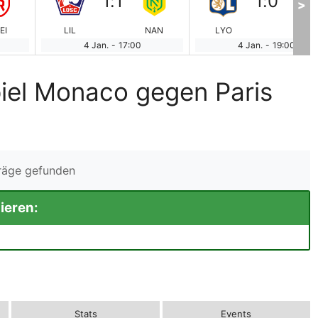
1
:
1
1
:
0
>
EI
LIL
NAN
LYO
MO
4 Jan.
-
17:00
4 Jan.
-
19:00
iel Monaco gegen Paris
träge gefunden
ieren:
Stats
Events