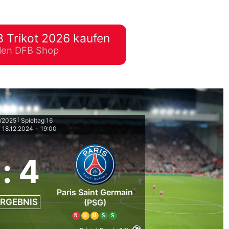
lplan Excel – kostenlos
 automatisch ausfüllen
 Trikot 2026 kaufen
ellen DFB Shop
4/2025
Spieltag 16
|
18.12.2024
-
19:00
|
:
4
Paris Saint Germain
RGEBNIS
(PSG)
N
U
U
S
S