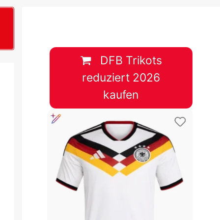
B
plan &
lplan &
DFB Trikots
reduziert 2026
lplan &
kaufen
 & Tabelle
 & Tabelle
 & Tabelle
 & Tabelle