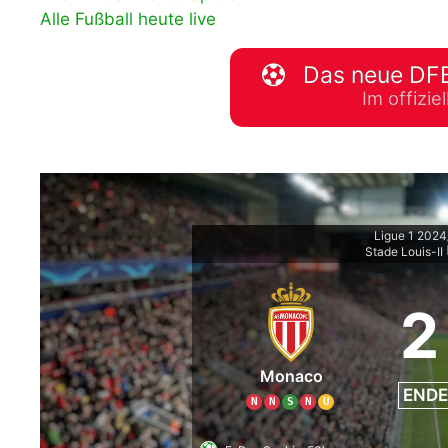
Alle Fußball heute live
WM 2026 Spie
downloaden &
Das neue DFB
Im offizi
Ligue 1 202
Stade Louis-II
2
Monaco
ENDE
N
N
S
N
U