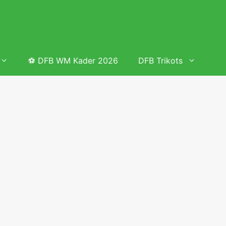
⚽ DFB WM Kader 2026
DFB Trikots
 & Tabelle
Frauenfußball heute
Deutschland Frauen Fußball Nationalmannschaft
 & Tabelle
Deutschland Frauen Länderspiele 2026 – DFB Spielplan
2026
lplan &
Deutschland Frauen Länderspiele 2025 – DFB Spielplan
2025
lplan &
Deutsche Frauen Nationalmannschaft DFB Kader 2025 &
Erfolge
elplan &