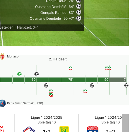
Désiré Doué
24'
Ousmane Dembélé
64'
Gonçalo Ramos
83'
Ousmane Dembélé
90'+7'
Letexier
Halbzeit: 0-1
|
Monaco
2. Halbzeit
60'
75'
90'
7'
Paris Saint Germain (PSG)
Ligue 1 2024/2025
Ligue 1 2024/2025
Spieltag 16
Spieltag 16