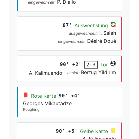
P. Diallo
eingewechselt:
87'
Auswechslung
I. Salah
ausgewechselt:
Désiré Doué
eingewechselt:
90' +2'
Tor
2:3
Bertug Yildirim
A. Kalimuendo
assist:
Rote Karte
90' +4'
Georges Mikautadze
Roughing
90' +5'
Gelbe Karte
A. Kalimuendo