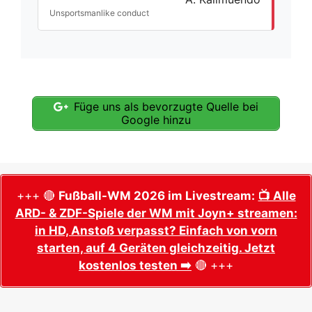
Unsportsmanlike conduct
Füge uns als bevorzugte Quelle bei
Google hinzu
+++ 🔴
Fußball-WM 2026 im Livestream:
📺 Alle
ARD- & ZDF-Spiele der WM mit Joyn+ streamen:
in HD, Anstoß verpasst? Einfach von vorn
starten, auf 4 Geräten gleichzeitig. Jetzt
kostenlos testen ➡️
🔴 +++