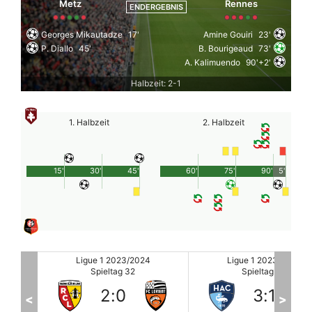
Metz
Rennes
ENDERGEBNIS
Georges Mikautadze
17'
Amine Gouiri
23'
P. Diallo
45'
B. Bourigeaud
73'
A. Kalimuendo
90'+2'
Halbzeit: 2-1
1. Halbzeit
2. Halbzeit
15'
30'
45'
60'
75'
90'
5'
Ligue 1 2023/2024
Ligue 1 2023/2024
Spieltag 32
Spieltag 32
3
:
1
4
:
1
<
>