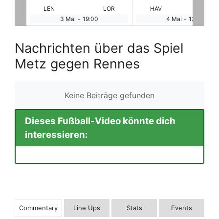
LOR
HAV
STR
MON
CL
4 Mai
-
13:00
4 Mai
-
15:00
Nachrichten über das Spiel
Metz gegen Rennes
Keine Beiträge gefunden
Dieses Fußball-Video könnte dich
interessieren:
Commentary
Line Ups
Stats
Events