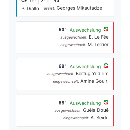
Tor
45'
2:1
Georges Mikautadze
P. Diallo
assist:
60'
Auswechslung
E. Le Fée
ausgewechselt:
M. Terrier
eingewechselt:
68'
Auswechslung
Bertug Yildirim
ausgewechselt:
Amine Gouiri
eingewechselt:
68'
Auswechslung
Guéla Doué
ausgewechselt:
A. Seidu
eingewechselt: