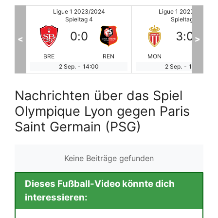
Ligue 1 2023/2024
Ligue 1 2023/2024
Spieltag 4
Spieltag 4
3
:
0
2
:
2
<
>
REN
MON
LEN
TOU
CL
2 Sep.
-
18:00
3 Sep.
-
10:00
Nachrichten über das Spiel
Olympique Lyon gegen Paris
Saint Germain (PSG)
Keine Beiträge gefunden
Dieses Fußball-Video könnte dich
interessieren: