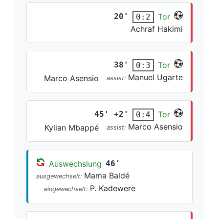
20'
Tor
0:2
Achraf Hakimi
38'
Tor
0:3
Manuel Ugarte
Marco Asensio
assist:
45' +2'
Tor
0:4
Marco Asensio
Kylian Mbappé
assist:
Auswechslung
46'
Mama Baldé
ausgewechselt:
P. Kadewere
eingewechselt: