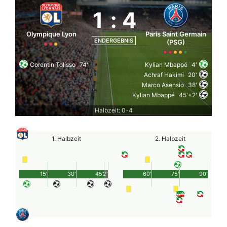
1
:
4
Olympique Lyon
Paris Saint Germain
ENDERGEBNIS
(PSG)
Corentin Tolisso
74'
Kylian Mbappé
4'
Achraf Hakimi
20'
Marco Asensio
38'
Kylian Mbappé
45'+2'
Halbzeit: 0-4
1. Halbzeit
2. Halbzeit
15'
30'
45'
2'
60'
75'
90'