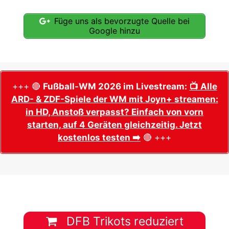
Füge uns als bevorzugte Quelle bei
Google hinzu
+++ 🔴
Fußball-WM 2026 im Livestream:
📺 Alle
ARD- & ZDF-Spiele der WM mit Joyn+ streamen:
in HD, Anstoß verpasst? Einfach von vorn
starten, auf 4 Geräten gleichzeitig. Jetzt
kostenlos testen ➡️
🔴 +++
DFB Trikots reduziert