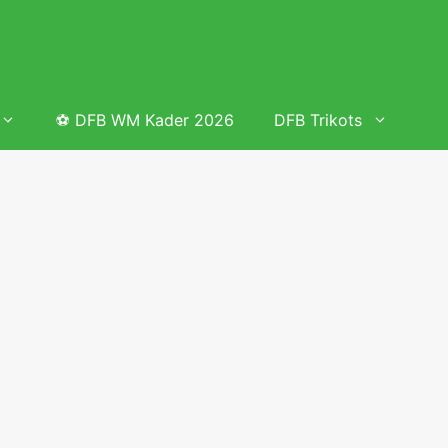
⚽ DFB WM Kader 2026
DFB Trikots
 & Tabelle
Frauenfußball heute
Deutschland Frauen Fußball Nationalmannschaft
 & Tabelle
Deutschland Frauen Länderspiele 2026 – DFB Spielplan
2026
lplan &
Deutschland Frauen Länderspiele 2025 – DFB Spielplan
2025
lplan &
Deutsche Frauen Nationalmannschaft DFB Kader 2025 &
Erfolge
elplan &