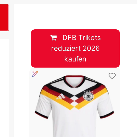
B
plan &
lplan &
DFB Trikots
reduziert 2026
lplan &
kaufen
 & Tabelle
 & Tabelle
 & Tabelle
 & Tabelle