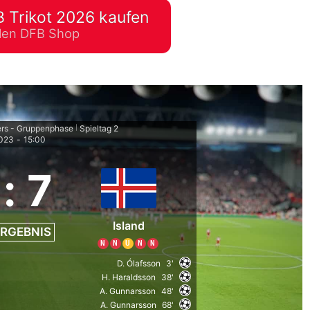
 Trikot 2026 kaufen
lplan Excel – kostenlos
ellen DFB Shop
 automatisch ausfüllen
ers - Gruppenphase
Spieltag 2
|
2023
-
15:00
:
7
Island
RGEBNIS
N
N
U
N
N
D. Ólafsson
3'
H. Haraldsson
38'
A. Gunnarsson
48'
A. Gunnarsson
68'