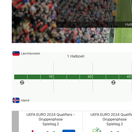
Hal
Liechtenstein
1. Halbzeit
15'
30'
45'
Island
fiers -
UEFA EURO 2024 Qualifiers -
UEFA EURO 2024 Qualifie
Gruppenphase
Gruppenphase
Spieltag 2
Spieltag 2