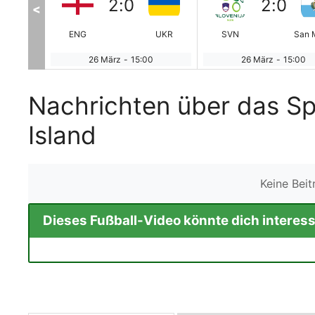
2
:
0
2
:
0
<
DEN
ENG
UKR
SVN
San 
0
26 März
-
15:00
26 März
-
15:00
Nachrichten über das Sp
Island
Keine Bei
Dieses Fußball-Video könnte dich interess