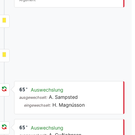
65'
Auswechslung
A. Sampsted
ausgewechselt:
H. Magnússon
eingewechselt:
65'
Auswechslung