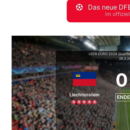
Das neue DFB
WM 2026 Spie
Im offizi
downloaden &
UEFA EURO 2024 Qualifi
26.3.
0
Liechtenstein
ENDE
N
N
N
N
N