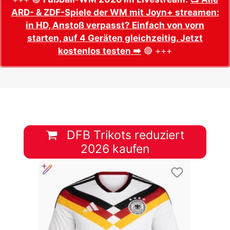
ARD- & ZDF-Spiele der WM mit Joyn+ streamen:
in HD, Anstoß verpasst? Einfach von vorn
starten, auf 4 Geräten gleichzeitig. Jetzt
kostenlos testen ➡️
🔴 +++
DFB Trikots reduziert
2026 kaufen