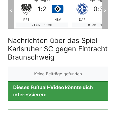
0
:
3
3
:
4
<
>
HSV
DAR
ELV
MAG
NU
8 Feb.
-
11:00
8 Feb.
-
11:00
Nachrichten über das Spiel
Karlsruher SC gegen Eintracht
Braunschweig
Keine Beiträge gefunden
Dieses Fußball-Video könnte dich
interessieren: