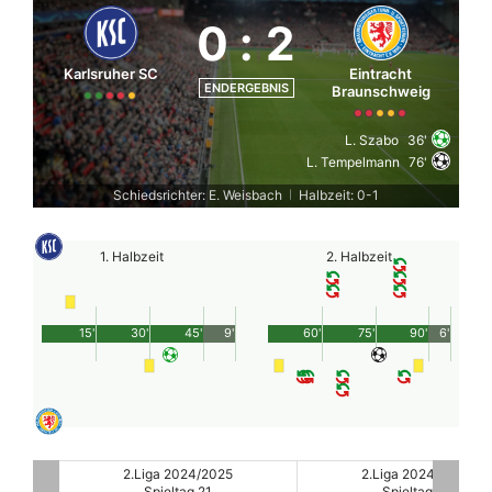
0
:
2
Karlsruher SC
Eintracht
ENDERGEBNIS
Braunschweig
L. Szabo
36'
L. Tempelmann
76'
Schiedsrichter: E. Weisbach
Halbzeit: 0-1
|
1. Halbzeit
2. Halbzeit
15'
30'
45'
9'
60'
75'
90'
6'
2.Liga 2024/2025
2.Liga 2024/2025
Spieltag 21
Spieltag 21