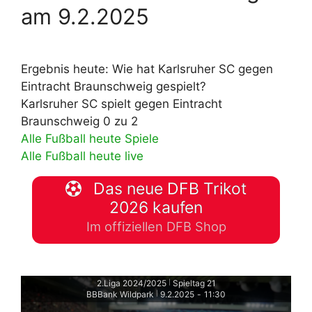
am 9.2.2025
Ergebnis heute: Wie hat Karlsruher SC gegen
Eintracht Braunschweig gespielt?
Karlsruher SC spielt gegen Eintracht
Braunschweig 0 zu 2
Alle Fußball heute Spiele
Alle Fußball heute live
Das neue DFB Trikot
2026 kaufen
Im offiziellen DFB Shop
2.Liga 2024/2025
Spieltag 21
|
BBBank Wildpark
9.2.2025
-
11:30
|