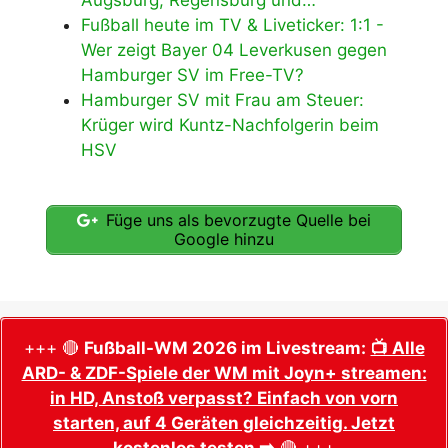
Augsburg, Regensburg und…
Fußball heute im TV & Liveticker: 1:1 -
Wer zeigt Bayer 04 Leverkusen gegen
Hamburger SV im Free-TV?
Hamburger SV mit Frau am Steuer:
Krüger wird Kuntz-Nachfolgerin beim
HSV
Füge uns als bevorzugte Quelle bei
Google hinzu
+++ 🔴
Fußball-WM 2026 im Livestream:
📺 Alle
ARD- & ZDF-Spiele der WM mit Joyn+ streamen:
in HD, Anstoß verpasst? Einfach von vorn
starten, auf 4 Geräten gleichzeitig. Jetzt
kostenlos testen ➡️
🔴 +++