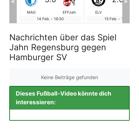
<
>
Fzeh
ELV
GRE
FCK
HA
15 Feb.
-
11:00
15 Feb.
-
11:00
Nachrichten über das Spiel
Jahn Regensburg gegen
Hamburger SV
Keine Beiträge gefunden
Dieses Fußball-Video könnte dich
interessieren: