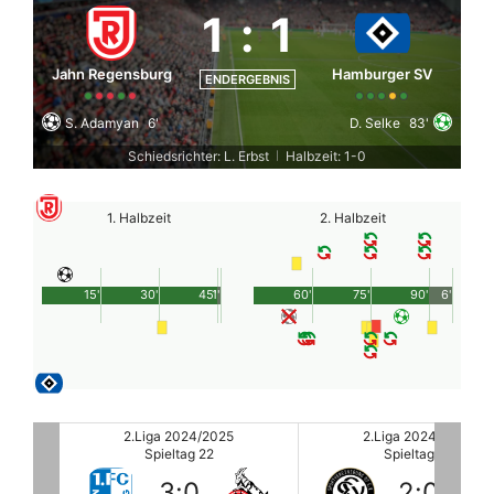
1
:
1
Jahn Regensburg
Hamburger SV
ENDERGEBNIS
S. Adamyan
6'
D. Selke
83'
Schiedsrichter: L. Erbst
Halbzeit: 1-0
|
1. Halbzeit
2. Halbzeit
15'
30'
45'
1'
60'
75'
90'
6'
2.Liga 2024/2025
2.Liga 2024/2025
Spieltag 22
Spieltag 22
2
:
0
0
:
0