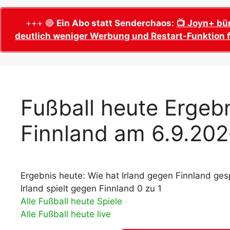
WM 2026 Sech
Termine, Ans
Wer wird Fußball-Weltmeister 2026?
+++ 🔴
Ein Abo statt Senderchaos:
📺 Joyn+ bü
deutlich weniger Werbung und Restart-Funktion f
WM 2026 Acht
Alle WM 2026 Trainer
Termine, Ans
Panini WM 2026 Sticker
WM 2026 Vier
Spielorte, T
Panini WM 2026 Stickerkollektion
WM 2026 Halb
Alle Fußball Weltmeister
Fußball heute Ergebn
Anstoßzeiten
Adidas Trionda: offizielle WM 2026
Finnland am 6.9.20
WM 2026 Spie
Spielball
Spielort Mia
Alle Nationalspieler der FIFA Fußball WM
WM 2026 Fina
2026
Weltmeister, 
Ergebnis heute: Wie hat Irland gegen Finnland gesp
WM 2026 Qualifikation in Europa: Tabelle
Fußball WM 
& Spielplan
Irland spielt gegen Finnland 0 zu 1
Ausfüllen &
Alle Fußball heute Spiele
Alle Fußball heute live
Fußball WM 20
PDF zum Dow