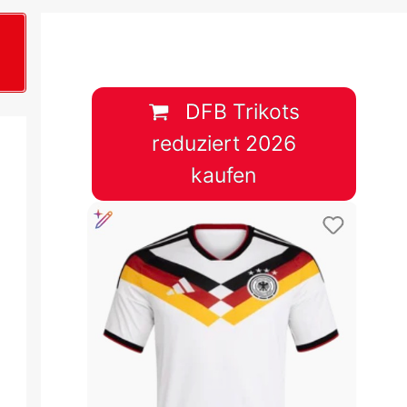
B
plan &
lplan &
DFB Trikots
reduziert 2026
lplan &
kaufen
 & Tabelle
 & Tabelle
 & Tabelle
 & Tabelle