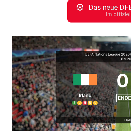
Das neue DFB
WM 2026 Spie
Im offizi
downloaden &
UEFA Nations League 2020
6.9.2
0
Irland
ENDE
S
U
N
U
U
Halb