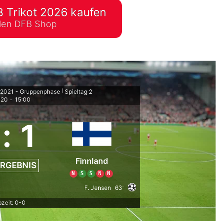
 Trikot 2026 kaufen
lplan Excel – kostenlos
ellen DFB Shop
 automatisch ausfüllen
/2021 - Gruppenphase
Spieltag 2
|
020
-
15:00
:
1
Finnland
RGEBNIS
N
S
S
N
N
F. Jensen
63'
zeit: 0-0