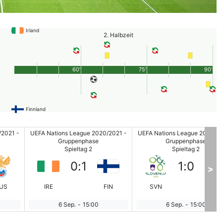
Irland
2. Halbzeit
60'
75'
90'
Finnland
/2021 -
UEFA Nations League 2020/2021 -
UEFA Nations League 2020/20
Gruppenphase
Gruppenphase
Spieltag 2
Spieltag 2
0
:
1
1
:
0
>
US
IRE
FIN
SVN
MO
6 Sep.
-
15:00
6 Sep.
-
15:00