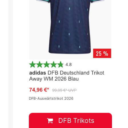
21 -
UEFA Nations League 2020/2021 -
UEFA Nations League 2020/2021
Gruppenphase
Gruppenphase
Spieltag 2
Spieltag 2
4
:
0
1
:
1
DFB-Auswärtstrikot 2026
L
ESP
UKR
SUI
GER
6 Sep.
-
17:45
6 Sep.
-
17:45
DFB Trikots