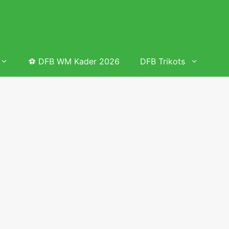
⚽ DFB WM Kader 2026
DFB Trikots
 & Tabelle
Frauenfußball heute
Deutschland Frauen Fußball Nationalmannschaft
 & Tabelle
Deutschland Frauen Länderspiele 2026 – DFB Spielplan
2026
lplan &
Deutschland Frauen Länderspiele 2025 – DFB Spielplan
2025
lplan &
Deutsche Frauen Nationalmannschaft DFB Kader 2025 &
Erfolge
elplan &