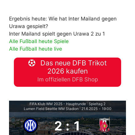
Ergebnis heute: Wie hat Inter Mailand gegen
Urawa gespielt?
Inter Mailand spielt gegen Urawa 2 zu 1
Alle Fußball heute Spiele
Alle Fußball heute live
Das neue DFB Trikot
2026 kaufen
Im offiziellen DFB Shop
FIFA Klub WM 2025 - Hauptrunde
Spieltag 2
|
Lumen Field Seattle WM Stadion
21.6.2025
-
19:00
|
2
:
1