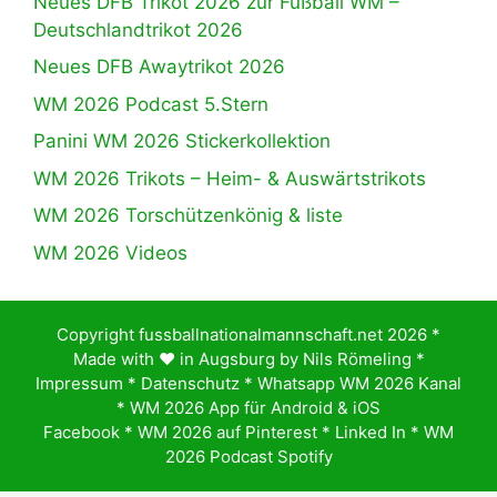
Neues DFB Trikot 2026 zur Fußball WM –
Deutschlandtrikot 2026
Neues DFB Awaytrikot 2026
WM 2026 Podcast 5.Stern
Panini WM 2026 Stickerkollektion
WM 2026 Trikots – Heim- & Auswärtstrikots
WM 2026 Torschützenkönig & liste
WM 2026 Videos
Copyright fussballnationalmannschaft.net 2026 *
Made with ♥️ in Augsburg by
Nils Römeling
*
Impressum
*
Datenschutz
*
Whatsapp WM 2026 Kanal
*
WM 2026 App für Android & iOS
Facebook
*
WM 2026 auf Pinterest
*
Linked In
*
WM
2026 Podcast Spotify