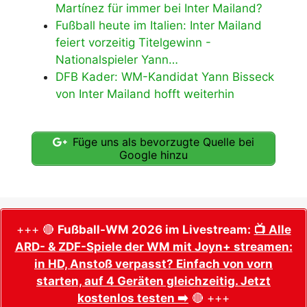
Martínez für immer bei Inter Mailand?
Fußball heute im Italien: Inter Mailand
feiert vorzeitig Titelgewinn -
Nationalspieler Yann…
DFB Kader: WM-Kandidat Yann Bisseck
von Inter Mailand hofft weiterhin
Füge uns als bevorzugte Quelle bei
Google hinzu
+++ 🔴
Fußball-WM 2026 im Livestream:
📺 Alle
ARD- & ZDF-Spiele der WM mit Joyn+ streamen:
in HD, Anstoß verpasst? Einfach von vorn
starten, auf 4 Geräten gleichzeitig. Jetzt
kostenlos testen ➡️
🔴 +++