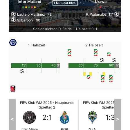
Inter Mailand
Urawa
ENDERGEBNIS
Lautaro Martínez
78'
R. Watanabe
11'
V. Carboni
90'
Schiedsrichter: D. Beida
Halbzeit: 0-1
|
1. Halbzeit
2. Halbzeit
15'
30'
45'
3'
60'
75'
90'
5'
ptrunde
FIFA Klub WM 2025 - Hauptrunde
FIFA Klub WM 2025 - Hauptr
Spieltag 2
Spieltag 2
1
:
3
0
:
1
<
>
POR
SEA
ATL
PSG
BO