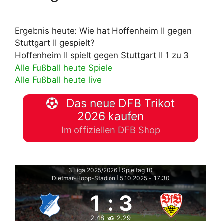
Ergebnis heute: Wie hat Hoffenheim II gegen
Stuttgart II gespielt?
Hoffenheim II spielt gegen Stuttgart II 1 zu 3
Alle Fußball heute Spiele
Alle Fußball heute live
Das neue DFB Trikot
2026 kaufen
Im offiziellen DFB Shop
3.Liga 2025/2026
Spieltag 10
|
Dietmar-Hopp-Stadion
5.10.2025
-
17:30
|
1
:
3
2.48
2.29
xG