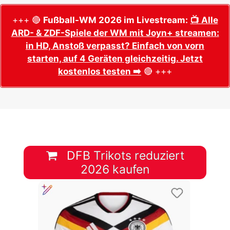
+++ 🔴
Fußball-WM 2026 im Livestream:
📺 Alle
ARD- & ZDF-Spiele der WM mit Joyn+ streamen:
in HD, Anstoß verpasst? Einfach von vorn
starten, auf 4 Geräten gleichzeitig. Jetzt
kostenlos testen ➡️
🔴 +++
DFB Trikots reduziert
2026 kaufen