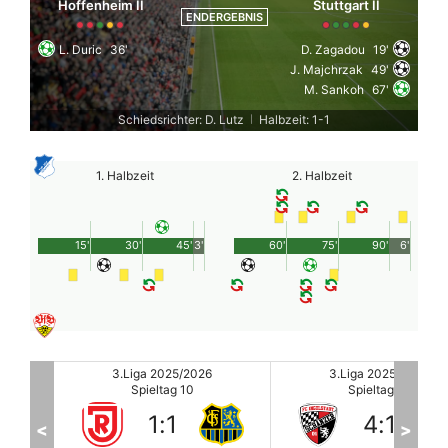
Hoffenheim II
Stuttgart II
ENDERGEBNIS
L. Duric
36'
D. Zagadou
19'
J. Majchrzak
49'
M. Sankoh
67'
Schiedsrichter: D. Lutz
Halbzeit: 1-1
|
1. Halbzeit
2. Halbzeit
15'
30'
45'
3'
60'
75'
90'
6'
3.Liga 2025/2026
3.Liga 2025/2026
Spieltag 10
Spieltag 10
4
:
1
4
:
1
<
>