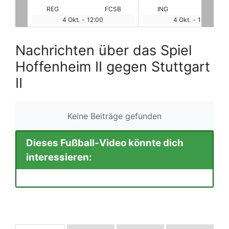
CSB
ING
ULM
KOL
HA
4 Okt.
-
12:00
4 Okt.
-
12:00
Nachrichten über das Spiel
Hoffenheim II gegen Stuttgart
II
Keine Beiträge gefunden
Dieses Fußball-Video könnte dich
interessieren: