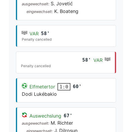
S. Jovetić
ausgewechselt:
K. Boateng
eingewechselt:
VAR
58'
Penalty cancelled
58'
VAR
Penalty cancelled
Elfmetertor
60'
1:0
Dodi Lukébakio
Auswechslung
67'
M. Richter
ausgewechselt:
J. Dilrosun
eingewechselt: