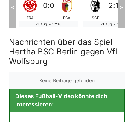
2
:
1
1
:
2
<
>
FCA
SCF
BVB
HER
Vf
21 Aug.
-
12:30
21 Aug.
-
12:30
Nachrichten über das Spiel
Hertha BSC Berlin gegen VfL
Wolfsburg
Keine Beiträge gefunden
Dieses Fußball-Video könnte dich
interessieren: