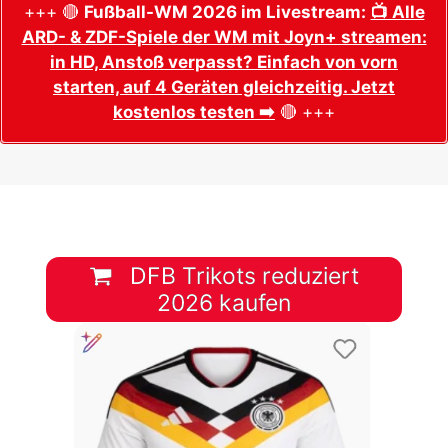
+++ 🔴
Fußball-WM 2026 im Livestream:
📺 Alle
ARD- & ZDF-Spiele der WM mit Joyn+ streamen:
in HD, Anstoß verpasst? Einfach von vorn
starten, auf 4 Geräten gleichzeitig. Jetzt
kostenlos testen ➡️
🔴 +++
DFB Trikots reduziert
2026 kaufen