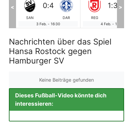
1
:
3
2
:
0
<
>
DAR
REG
ARM
BRA
HD
4 Feb.
-
11:00
4 Feb.
-
11:00
Nachrichten über das Spiel
Hansa Rostock gegen
Hamburger SV
Keine Beiträge gefunden
Dieses Fußball-Video könnte dich
interessieren: