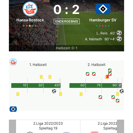
0
:
2
Hansa Rostock
Hamburger SV
ENDERGEBNIS
L. Reis
40'
A. Németh
90'+4'
Halbzeit: 0-1
1. Halbzeit
2. Halbzeit
15'
30'
45'
1'
60'
75'
90'
4'
2.Liga 2022/2023
2.Liga 2022/2023
Spieltag 19
Spieltag 19