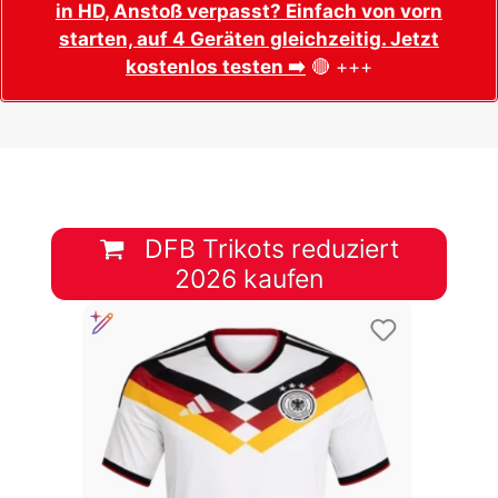
in HD, Anstoß verpasst? Einfach von vorn
starten, auf 4 Geräten gleichzeitig. Jetzt
kostenlos testen ➡️
🔴 +++
DFB Trikots reduziert
2026 kaufen