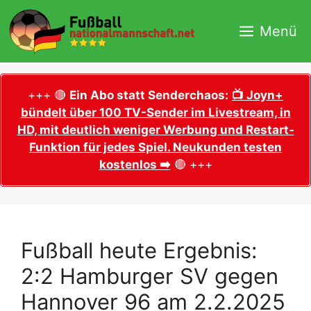
Zum
Inhalt
Menü
springen
+++ 🔴
Ein Abo statt Senderchaos:
📺 Joyn+
bündelt über 100 TV-Sender im Livestream, in
HD, mit deutlich weniger Werbung und Restart-
Funktion für jedes Spiel. Neukunden testen
kostenlos ➡️
🔴 +++
Fußball heute Ergebnis:
2:2 Hamburger SV gegen
Hannover 96 am 2.2.2025