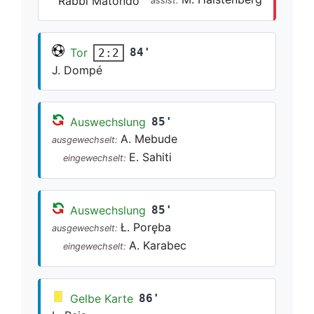
Rabbi Matondo
assist:
Tor
84'
2:2
J. Dompé
Auswechslung
85'
A. Mebude
ausgewechselt:
E. Sahiti
eingewechselt:
Auswechslung
85'
Ł. Poręba
ausgewechselt:
A. Karabec
eingewechselt:
Gelbe Karte
86'