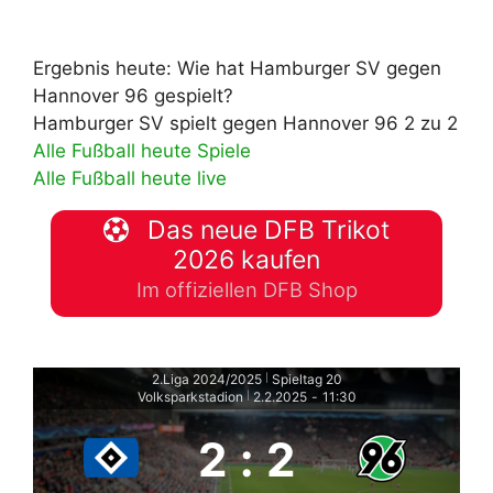
Ergebnis heute: Wie hat Hamburger SV gegen
Hannover 96 gespielt?
Hamburger SV spielt gegen Hannover 96 2 zu 2
Alle Fußball heute Spiele
Alle Fußball heute live
Das neue DFB Trikot
2026 kaufen
Im offiziellen DFB Shop
2.Liga 2024/2025
Spieltag 20
|
Volksparkstadion
2.2.2025
-
11:30
|
2
:
2