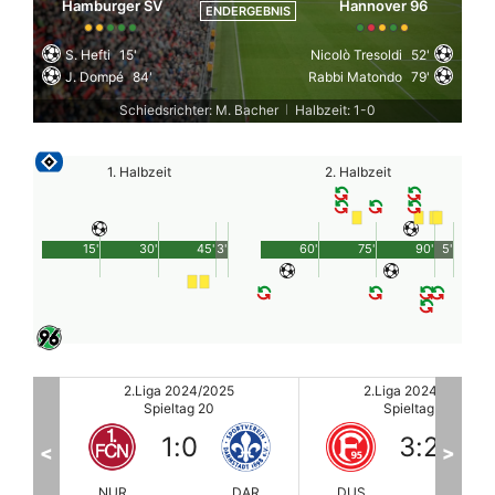
Hamburger SV
Hannover 96
ENDERGEBNIS
S. Hefti
15'
Nicolò Tresoldi
52'
J. Dompé
84'
Rabbi Matondo
79'
Schiedsrichter: M. Bacher
Halbzeit: 1-0
|
1. Halbzeit
2. Halbzeit
15'
30'
45'
3'
60'
75'
90'
5'
2.Liga 2024/2025
2.Liga 2024/2025
Spieltag 20
Spieltag 20
3
:
2
1
:
2
<
>
DAR
DUS
ULM
BRA
EFFz