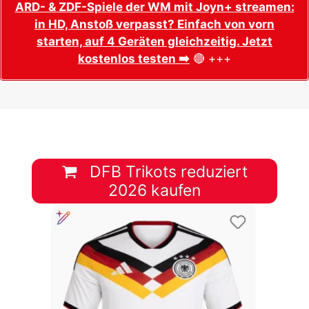
ARD- & ZDF-Spiele der WM mit Joyn+ streamen:
in HD, Anstoß verpasst? Einfach von vorn
starten, auf 4 Geräten gleichzeitig. Jetzt
kostenlos testen ➡️
🔴 +++
DFB Trikots reduziert
2026 kaufen