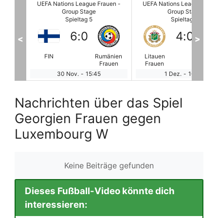
auen -
UEFA Nations League Frauen -
UEFA Nations League Fraue
Group Stage
Group Stage
Spieltag 5
Spieltag 5
4
:
0
9
:
0
<
>
änien
Litauen
Andorra W
Montenegro
Faroe I
auen
Frauen
Frauen
W
1 Dez.
-
10:00
1 Dez.
-
11:00
Nachrichten über das Spiel
Georgien Frauen gegen
Luxembourg W
Keine Beiträge gefunden
Dieses Fußball-Video könnte dich
interessieren: