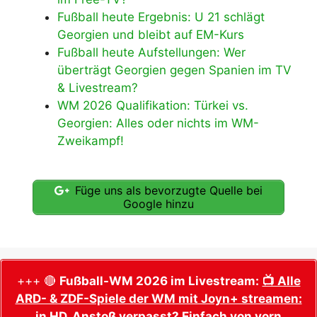
Fußball heute Ergebnis: U 21 schlägt
Georgien und bleibt auf EM-Kurs
Fußball heute Aufstellungen: Wer
überträgt Georgien gegen Spanien im TV
& Livestream?
WM 2026 Qualifikation: Türkei vs.
Georgien: Alles oder nichts im WM-
Zweikampf!
Füge uns als bevorzugte Quelle bei
Google hinzu
+++ 🔴
Fußball-WM 2026 im Livestream:
📺 Alle
ARD- & ZDF-Spiele der WM mit Joyn+ streamen:
in HD, Anstoß verpasst? Einfach von vorn