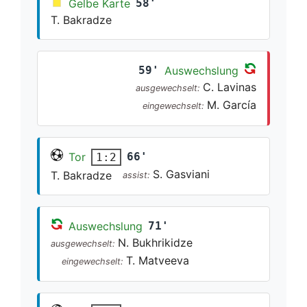
Gelbe Karte
58'
T. Bakradze
59'
Auswechslung
C. Lavinas
ausgewechselt:
M. García
eingewechselt:
Tor
66'
1:2
S. Gasviani
T. Bakradze
assist:
Auswechslung
71'
N. Bukhrikidze
ausgewechselt:
T. Matveeva
eingewechselt: