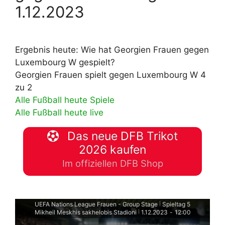
1.12.2023
Ergebnis heute: Wie hat Georgien Frauen gegen
Luxembourg W gespielt?
Georgien Frauen spielt gegen Luxembourg W 4
zu 2
Alle Fußball heute Spiele
Alle Fußball heute live
Das neue DFB Trikot
2026 kaufen
Im offiziellen DFB Shop
UEFA Nations League Frauen - Group Stage
Spieltag 5
|
Mikheil Meskhis sakhelobis Stadioni
1.12.2023
-
12:00
|