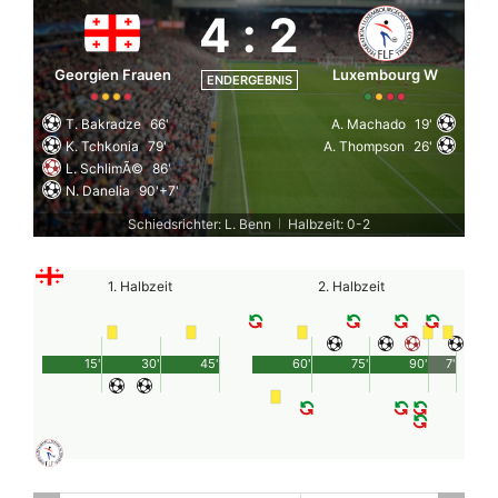
4
:
2
Georgien Frauen
Luxembourg W
ENDERGEBNIS
T. Bakradze
66'
A. Machado
19'
K. Tchkonia
79'
A. Thompson
26'
L. SchlimÃ©
86'
N. Danelia
90'+7'
Schiedsrichter: L. Benn
Halbzeit: 0-2
|
1. Halbzeit
2. Halbzeit
15'
30'
45'
60'
75'
90'
7'