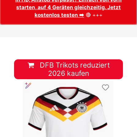
starten, auf 4 Geräten gleichzeitig. Jetzt
kostenlos testen ➡️
🔴 +++
DFB Trikots reduziert
2026 kaufen