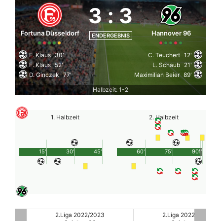
3
:
3
Fortuna Düsseldorf
Hannover 96
ENDERGEBNIS
F. Klaus
30'
C. Teuchert
12'
F. Klaus
52'
L. Schaub
21'
D. Ginczek
77'
Maximilian Beier
89'
Halbzeit: 1-2
1. Halbzeit
2. Halbzeit
15'
30'
45'
60'
75'
90'
1'
2.Liga 2022/2023
2.Liga 2022/2023