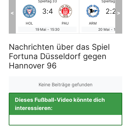
Spieltag 33
Spieltag 33
2
:
2
1
:
0
<
>
PAU
ARM
PAD
HDH
SA
20 Mai
-
10:00
20 Mai
-
10:00
Nachrichten über das Spiel
Fortuna Düsseldorf gegen
Hannover 96
Keine Beiträge gefunden
Dieses Fußball-Video könnte dich
interessieren: