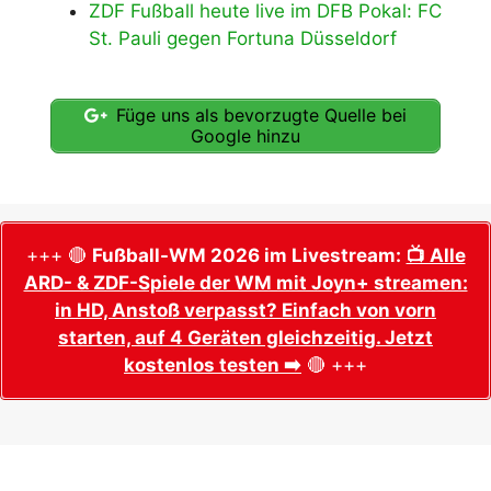
ZDF Fußball heute live im DFB Pokal: FC
St. Pauli gegen Fortuna Düsseldorf
Füge uns als bevorzugte Quelle bei
Google hinzu
+++ 🔴
Fußball-WM 2026 im Livestream:
📺 Alle
ARD- & ZDF-Spiele der WM mit Joyn+ streamen:
in HD, Anstoß verpasst? Einfach von vorn
starten, auf 4 Geräten gleichzeitig. Jetzt
kostenlos testen ➡️
🔴 +++