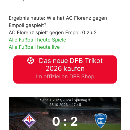
Ergebnis heute: Wie hat AC Florenz gegen
Empoli gespielt?
AC Florenz spielt gegen Empoli 0 zu 2
Alle Fußball heute Spiele
Alle Fußball heute live
Das neue DFB Trikot
2026 kaufen
Im offiziellen DFB Shop
Serie A 2023/2024
Spieltag 9
|
23.10.2023
-
17:45
0
:
2