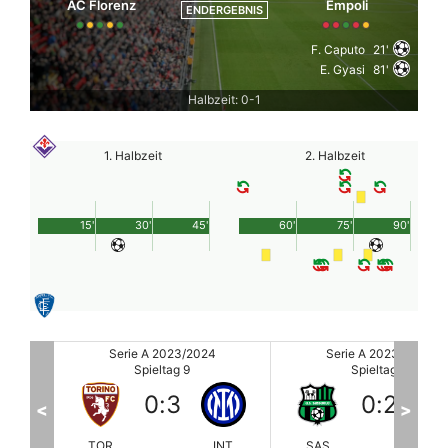
AC Florenz
Empoli
ENDERGEBNIS
F. Caputo
21'
E. Gyasi
81'
Halbzeit: 0-1
1. Halbzeit
2. Halbzeit
15'
30'
45'
60'
75'
90'
Serie A 2023/2024
Serie A 2023/2024
Spieltag 9
Spieltag 9
0
:
2
1
:
0
<
>
INT
SAS
LAZ
ROM
MO