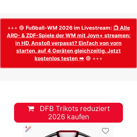
+++ 🔴
Fußball-WM 2026 im Livestream:
📺 Alle
ARD- & ZDF-Spiele der WM mit Joyn+ streamen:
in HD, Anstoß verpasst? Einfach von vorn
starten, auf 4 Geräten gleichzeitig. Jetzt
kostenlos testen ➡️
🔴 +++
DFB Trikots reduziert
2026 kaufen