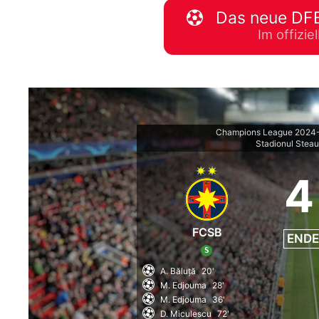
Das neue DFB
WM 2026 Spie
Im offizi
downloaden &
Champions League 2024-2
Stadionul Stea
4
FCSB
ENDE
S
A. Băluță
20'
M. Edjouma
28'
M. Edjouma
36'
D. Miculescu
72'