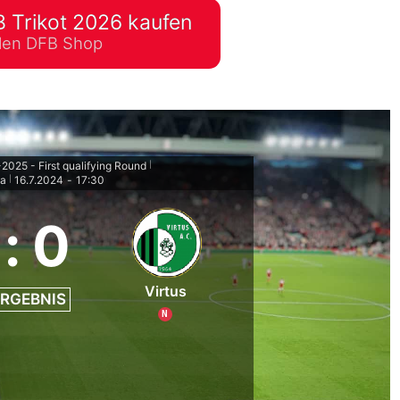
 Trikot 2026 kaufen
lplan Excel – kostenlos
ellen DFB Shop
 automatisch ausfüllen
025 - First qualifying Round
|
ua
16.7.2024
-
17:30
|
:
0
Virtus
RGEBNIS
N