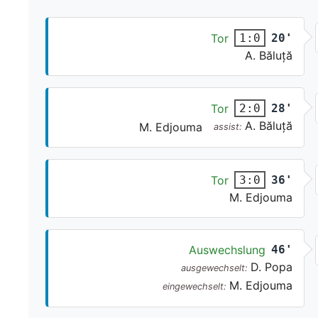
Tor
20'
1:0
A. Băluță
Tor
28'
2:0
A. Băluță
M. Edjouma
assist:
Tor
36'
3:0
M. Edjouma
Auswechslung
46'
D. Popa
ausgewechselt:
M. Edjouma
eingewechselt: