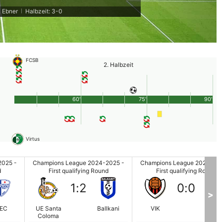
. Ebner
Halbzeit: 3-0
|
FCSB
2. Halbzeit
60'
75'
90'
Virtus
2025 -
Champions League 2024-2025 -
Champions League 2024-202
d
First qualifying Round
First qualifying Round
1
:
2
0
:
0
>
EC
UE Santa
Ballkani
VIK
SH
Coloma