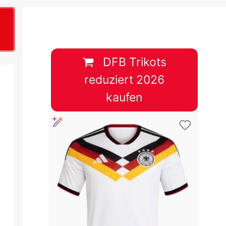
B
plan &
lplan &
DFB Trikots
reduziert 2026
lplan &
kaufen
 & Tabelle
 & Tabelle
 & Tabelle
 & Tabelle