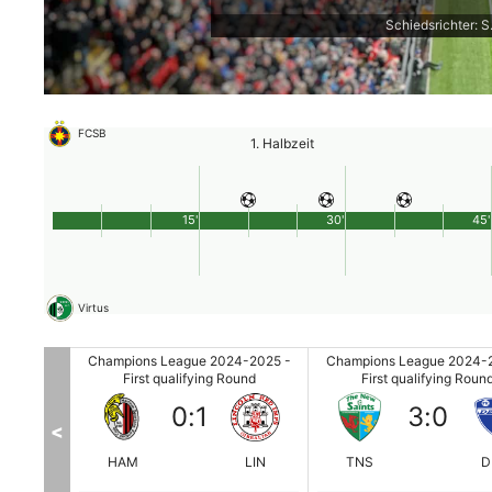
Schiedsrichter: S
FCSB
1. Halbzeit
15'
30'
45'
Virtus
4-2025 -
Champions League 2024-2025 -
Champions League 2024-
und
First qualifying Round
First qualifying Roun
0
:
1
3
:
0
<
HJK
HAM
LIN
TNS
D