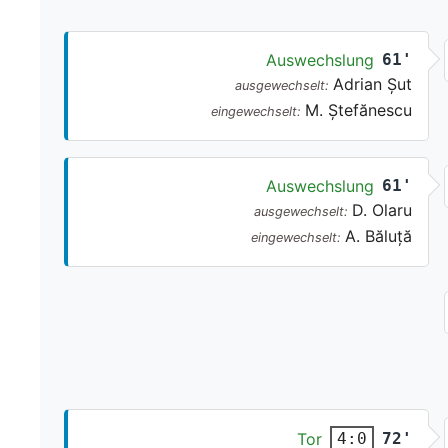
Auswechslung
61'
Adrian Șut
ausgewechselt:
M. Ștefănescu
eingewechselt:
Auswechslung
61'
D. Olaru
ausgewechselt:
A. Băluță
eingewechselt:
Tor
72'
4:0