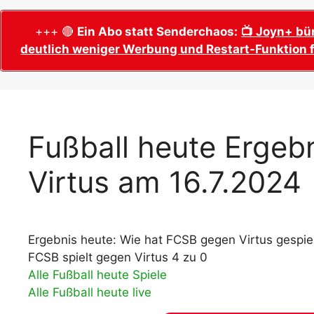
WM 2026 Sech
Termine, Ans
Wer wird Fußball-Weltmeister 2026?
+++ 🔴
Ein Abo statt Senderchaos:
📺 Joyn+ bü
deutlich weniger Werbung und Restart-Funktion f
WM 2026 Acht
Alle WM 2026 Trainer
Termine, Ans
Panini WM 2026 Sticker
WM 2026 Vier
Spielorte, T
Panini WM 2026 Stickerkollektion
WM 2026 Halb
Alle Fußball Weltmeister
Fußball heute Ergeb
Anstoßzeiten
Adidas Trionda: offizielle WM 2026
Virtus am 16.7.2024
WM 2026 Spie
Spielball
Spielort Mia
Alle Nationalspieler der FIFA Fußball WM
WM 2026 Fina
2026
Weltmeister, 
Ergebnis heute: Wie hat FCSB gegen Virtus gespie
WM 2026 Qualifikation in Europa: Tabelle
Fußball WM 
& Spielplan
FCSB spielt gegen Virtus 4 zu 0
Ausfüllen &
Alle Fußball heute Spiele
Alle Fußball heute live
Fußball WM 20
PDF zum Dow