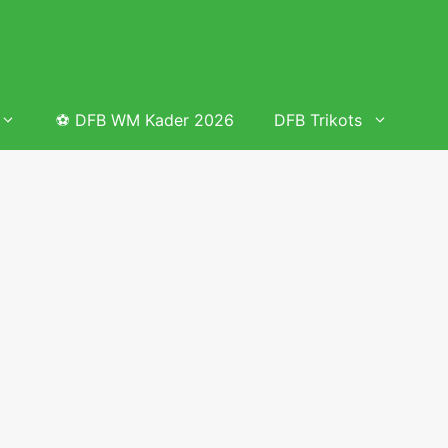
⚽ DFB WM Kader 2026
DFB Trikots
 & Tabelle
Frauenfußball heute
Deutschland Frauen Fußball Nationalmannschaft
 & Tabelle
Deutschland Frauen Länderspiele 2026 – DFB Spielplan
2026
lplan &
Deutschland Frauen Länderspiele 2025 – DFB Spielplan
2025
lplan &
Deutsche Frauen Nationalmannschaft DFB Kader 2025 &
Erfolge
elplan &