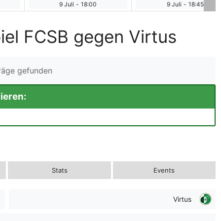
9 Juli
-
18:00
9 Juli
-
18:45
iel FCSB gegen Virtus
träge gefunden
ieren:
Stats
Events
Virtus