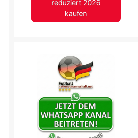
reduziert 2026
9 Juli
-
19:00
10 Juli
-
15:00
kaufen