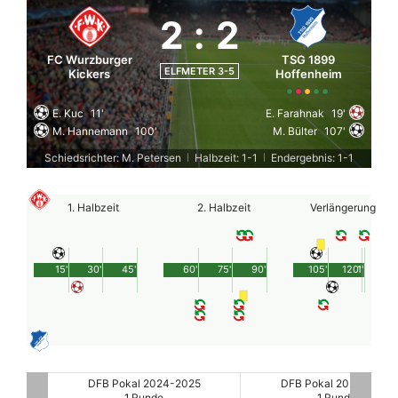
2
:
2
FC Wurzburger
TSG 1899
ELFMETER 3-5
Kickers
Hoffenheim
E. Kuc
11'
E. Farahnak
19'
M. Hannemann
100'
M. Bülter
107'
Schiedsrichter: M. Petersen
Halbzeit: 1-1
Endergebnis: 1-1
|
|
1. Halbzeit
2. Halbzeit
Verlängerung
15'
30'
45'
60'
75'
90'
105'
120'
1'
25
DFB Pokal 2024-2025
DFB Pokal 2024-2025
1.Runde
1.Runde