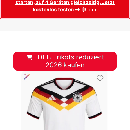
starten, auf 4 Geräten gleichzeitig. Jetzt
kostenlos testen ➡️
🔴 +++
DFB Trikots reduziert
2026 kaufen