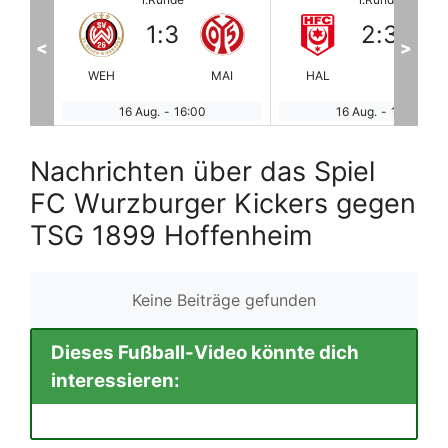
2
:
3
0
:
4
<
>
MAI
HAL
PAU
ULM
FC
16 Aug.
-
16:00
16 Aug.
-
18:45
Nachrichten über das Spiel
FC Wurzburger Kickers gegen
TSG 1899 Hoffenheim
Keine Beiträge gefunden
Dieses Fußball-Video könnte dich
interessieren: