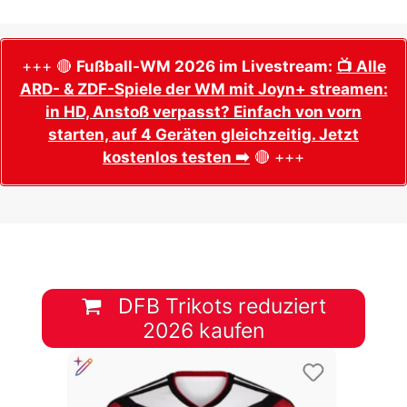
+++ 🔴
Fußball-WM 2026 im Livestream:
📺 Alle
ARD- & ZDF-Spiele der WM mit Joyn+ streamen:
in HD, Anstoß verpasst? Einfach von vorn
starten, auf 4 Geräten gleichzeitig. Jetzt
kostenlos testen ➡️
🔴 +++
DFB Trikots reduziert
2026 kaufen