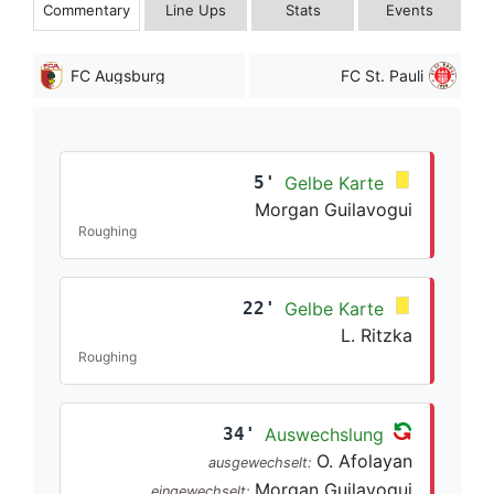
Commentary
Line Ups
Stats
Events
FC Augsburg
FC St. Pauli
5'
Gelbe Karte
Morgan Guilavogui
Roughing
22'
Gelbe Karte
L. Ritzka
Roughing
34'
Auswechslung
O. Afolayan
ausgewechselt:
Morgan Guilavogui
eingewechselt: