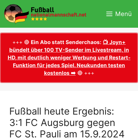
Zum
Inhalt
Menü
springen
+++ 🔴
Ein Abo statt Senderchaos:
📺 Joyn+
bündelt über 100 TV-Sender im Livestream, in
HD, mit deutlich weniger Werbung und Restart-
Funktion für jedes Spiel. Neukunden testen
kostenlos ➡️
🔴 +++
Fußball heute Ergebnis:
3:1 FC Augsburg gegen
FC St. Pauli am 15.9.2024