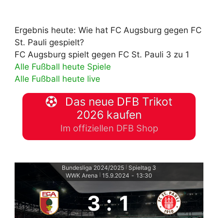
Ergebnis heute: Wie hat FC Augsburg gegen FC
St. Pauli gespielt?
FC Augsburg spielt gegen FC St. Pauli 3 zu 1
Alle Fußball heute Spiele
Alle Fußball heute live
Das neue DFB Trikot
2026 kaufen
Im offiziellen DFB Shop
Bundesliga 2024/2025
Spieltag 3
|
WWK Arena
15.9.2024
-
13:30
|
3
:
1