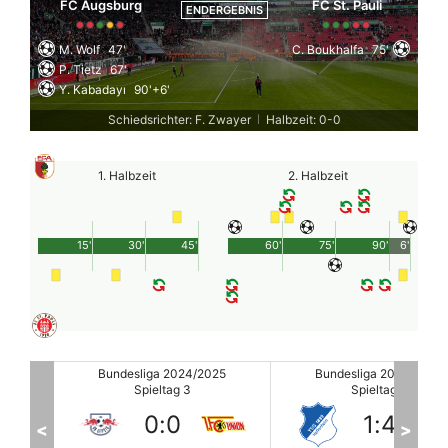
FC Augsburg
FC St. Pauli
ENDERGEBNIS
M. Wolf
47'
C. Boukhalfa
75'
P. Tietz
67'
Y. Kabadayı
90'+6'
Schiedsrichter: F. Zwayer
Halbzeit: 0-0
|
1. Halbzeit
2. Halbzeit
15'
30'
45'
60'
75'
90'
6'
25
Bundesliga 2024/2025
Bundesliga 2024/2025
Spieltag 3
Spieltag 3
1
:
4
2
:
1
<
>