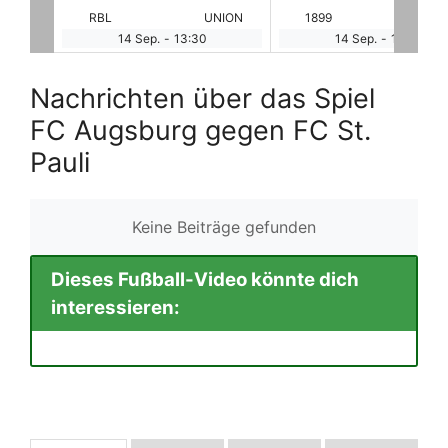
NION
1899
BAY
SCF
BO
14 Sep.
-
13:30
14 Sep.
-
13:30
Nachrichten über das Spiel
FC Augsburg gegen FC St.
Pauli
Keine Beiträge gefunden
Dieses Fußball-Video könnte dich
interessieren: