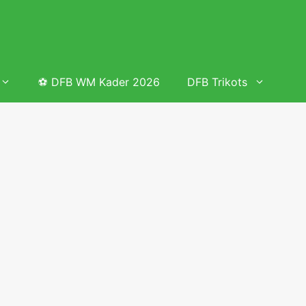
⚽ DFB WM Kader 2026
DFB Trikots
 & Tabelle
Frauenfußball heute
Deutschland Frauen Fußball Nationalmannschaft
 & Tabelle
Deutschland Frauen Länderspiele 2026 – DFB Spielplan
2026
lplan &
Deutschland Frauen Länderspiele 2025 – DFB Spielplan
2025
lplan &
Deutsche Frauen Nationalmannschaft DFB Kader 2025 &
Erfolge
elplan &