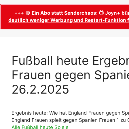
WM 2026 Sech
Termine, Ans
Wer wird Fußball-Weltmeister 2026?
+++ 🔴
Ein Abo statt Senderchaos:
📺 Joyn+ bü
deutlich weniger Werbung und Restart-Funktion f
WM 2026 Acht
Alle WM 2026 Trainer
Termine, Ans
Panini WM 2026 Sticker
WM 2026 Vier
Spielorte, T
Panini WM 2026 Stickerkollektion
WM 2026 Halb
Alle Fußball Weltmeister
Fußball heute Ergebn
Anstoßzeiten
Adidas Trionda: offizielle WM 2026
Frauen gegen Spani
WM 2026 Spie
Spielball
Spielort Mia
Alle Nationalspieler der FIFA Fußball WM
26.2.2025
WM 2026 Fina
2026
Weltmeister, 
WM 2026 Qualifikation in Europa: Tabelle
Fußball WM 
& Spielplan
Ausfüllen &
Ergebnis heute: Wie hat England Frauen gegen Spa
England Frauen spielt gegen Spanien Frauen 1 zu 
Fußball WM 20
PDF zum Dow
Alle Fußball heute Spiele