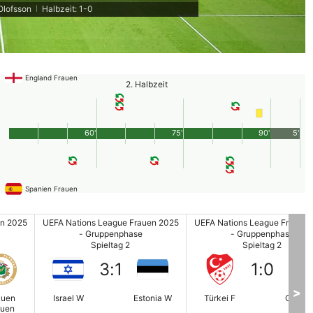
 Olofsson
Halbzeit: 1-0
|
England Frauen
2. Halbzeit
60'
75'
90'
5'
Spanien Frauen
en 2025
UEFA Nations League Frauen 2025
UEFA Nations League Frauen 
- Gruppenphase
- Gruppenphase
Spieltag 2
Spieltag 2
3
:
1
1
:
0
>
auen
Israel W
Estonia W
Türkei F
Greec
auen