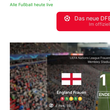
Alle Fußball heute live
WM 2026 Spie
downloaden &
Das neue DFB
Im offizi
UEFA Nations League Fraue
Wembley Stadi
1
England Frauen
ENDE
N
S
U
S
U
J. Park
33'