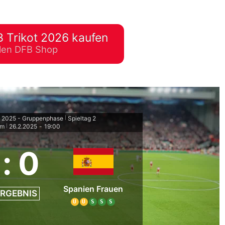
lplan Excel – kostenlos
 automatisch ausfüllen
 Trikot 2026 kaufen
ellen DFB Shop
n 2025 - Gruppenphase
Spieltag 2
|
um
26.2.2025
-
19:00
|
:
0
Spanien Frauen
RGEBNIS
U
U
S
S
S