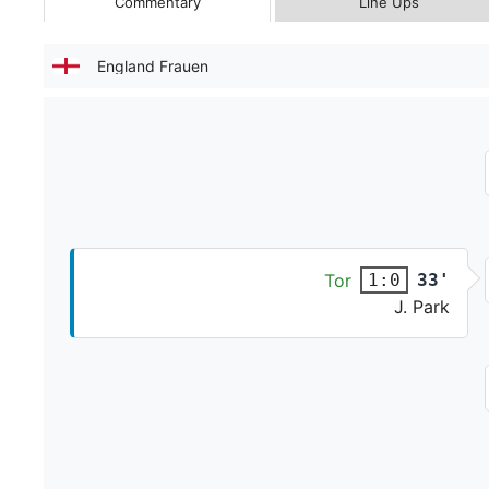
Commentary
Line Ups
England Frauen
Tor
33'
1:0
J. Park