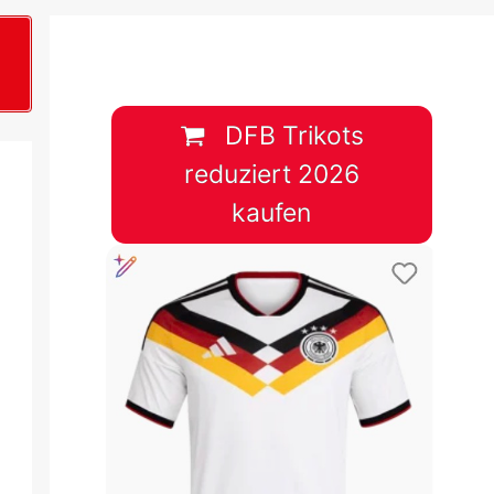
B
plan &
lplan &
DFB Trikots
reduziert 2026
lplan &
kaufen
 & Tabelle
 & Tabelle
 & Tabelle
 & Tabelle