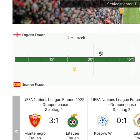
Schiedsrichter: T.
England Frauen
1. Halbzeit
15'
30'
45'
1'
Spanien Frauen
auen 2025
UEFA Nations League Frauen 2025
UEFA Nations League Frau
e
- Gruppenphase
- Gruppenphase
Spieltag 2
Spieltag 2
3
:
1
0
:
1
<
zakhstan
Montenegro
Litauen
Kosovo W
Lit
W
Frauen
Frauen
Fr