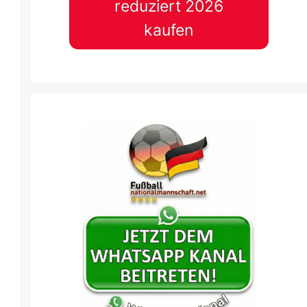
reduziert 2026
kaufen
25 Feb.
-
15:00
25 Feb.
-
15:30