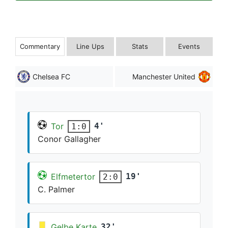
Commentary
Line Ups
Stats
Events
Chelsea FC
Manchester United
Tor
4'
1:0
Conor Gallagher
Elfmetertor
19'
2:0
C. Palmer
Gelbe Karte
32'