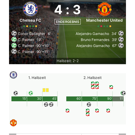
4
:
3
Chelsea FC
Manchester United
ENDERGEBNIS
Conor Gallagher
4'
Alejandro Garnacho
34'
C. Palmer
19'
Bruno Fernandes
39'
C. Palmer
90'+10'
Alejandro Garnacho
67'
C. Palmer
90'+11'
Halbzeit: 2-2
1. Halbzeit
2. Halbzeit
15'
30'
45'
60'
75'
90'
11'