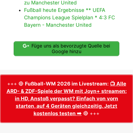
zu Manchester United
Fußball heute Ergebnisse ** UEFA
Champions League Spielplan * 4:3 FC
Bayern - Manchester United
Füge uns als bevorzugte Quelle bei
Google hinzu
+++ 🔴
Fußball-WM 2026 im Livestream:
📺 Alle
ARD- & ZDF-Spiele der WM mit Joyn+ streamen:
in HD, Anstoß verpasst? Einfach von vorn
starten, auf 4 Geräten gleichzeitig. Jetzt
kostenlos testen ➡️
🔴 +++