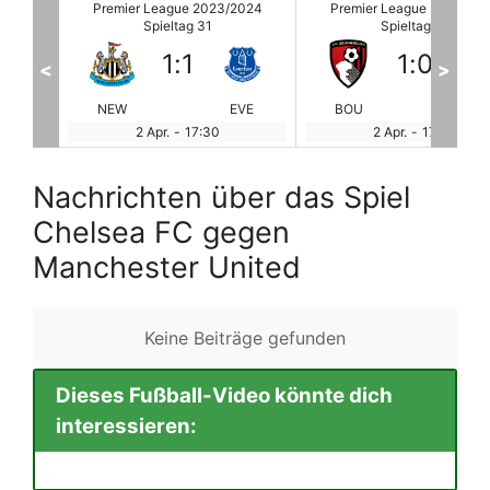
2024
Premier League 2023/2024
Premier League 2023/20
Spieltag 31
Spieltag 31
1
:
0
1
:
1
<
>
EVE
BOU
CRY
BUR
WO
2 Apr.
-
17:45
2 Apr.
-
17:45
Nachrichten über das Spiel
Chelsea FC gegen
Manchester United
Keine Beiträge gefunden
Dieses Fußball-Video könnte dich
interessieren: