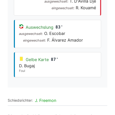
T. D'Avilla Dje
ausgewechselt:
R. Kouamé
eingewechselt:
Auswechslung
83'
O. Escobar
ausgewechselt:
F. Álvarez Amador
eingewechselt:
Gelbe Karte
87'
D. Bugaj
Foul
J. Freemon
Schiedsrichter: