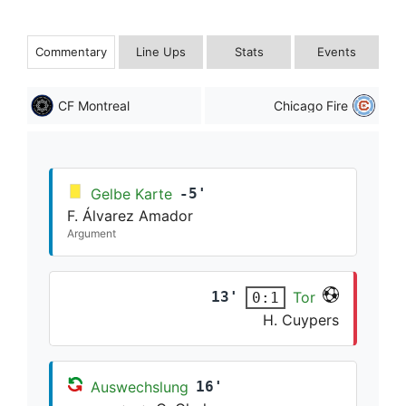
Commentary
Line Ups
Stats
Events
CF Montreal
Chicago Fire
Gelbe Karte
-5'
F. Álvarez Amador
Argument
13'
Tor
0:1
H. Cuypers
Auswechslung
16'