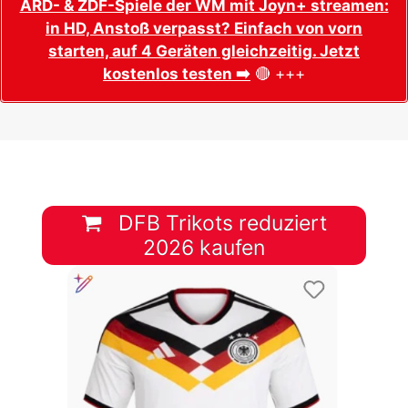
ARD- & ZDF-Spiele der WM mit Joyn+ streamen:
in HD, Anstoß verpasst? Einfach von vorn
starten, auf 4 Geräten gleichzeitig. Jetzt
kostenlos testen ➡️
🔴 +++
DFB Trikots reduziert
2026 kaufen