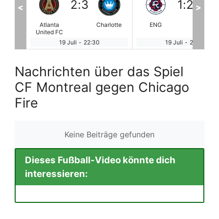
1
:
2
2
:
1
<
>
rlotte
ENG
Orlando City
COL
UN
SC
19 Juli
-
22:30
19 Juli
-
22:30
Nachrichten über das Spiel
CF Montreal gegen Chicago
Fire
Keine Beiträge gefunden
Dieses Fußball-Video könnte dich
interessieren: