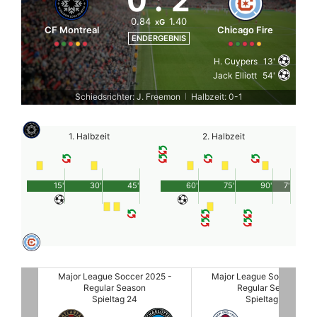
0
:
2
0.84
1.40
xG
CF Montreal
Chicago Fire
ENDERGEBNIS
H. Cuypers
13'
Jack Elliott
54'
Schiedsrichter: J. Freemon
Halbzeit: 0-1
|
1. Halbzeit
2. Halbzeit
15'
30'
45'
60'
75'
90'
7'
025 -
Major League Soccer 2025 -
Major League Soccer 2025
Regular Season
Regular Season
Spieltag 24
Spieltag 24